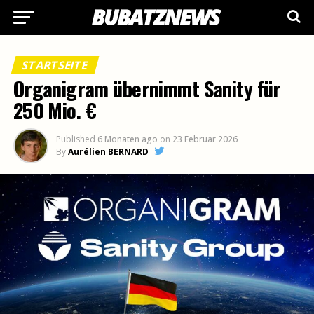
STARTSEITE
Organigram übernimmt Sanity für
250 Mio. €
Published
6 Monaten ago
on
23 Februar 2026
By
Aurélien BERNARD