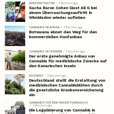
BERÜHMTHEITEN
3 Wochen ago
Sacha Baron Cohen lässt Ali G bei
einem Überraschungsauftritt in
Wimbledon wieder aufleben
CANNABIS IN AFRIKA
3 Wochen ago
Botswana ebnet den Weg für den
kommerziellen Hanfanbau
CANNABIS IN SPANIEN
3 Wochen ago
Der erste genehmigte Anbau von
Cannabis für medizinische Zwecke auf
den Kanarischen Inseln
BUSINESS
3 Wochen ago
Deutschland stellt die Erstattung von
medizinischen Cannabisblüten durch
die gesetzliche Krankenversicherung
ein
CANNABIS FÜR DEN FREIZEITGEBRAUCH
3 Wochen ago
Die Legalisierung von Cannabis in