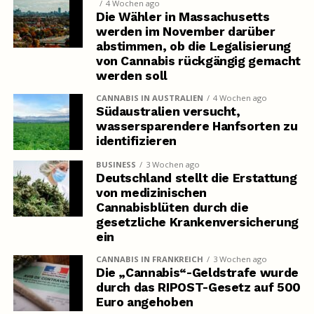
4 Wochen ago
Die Wähler in Massachusetts
werden im November darüber
abstimmen, ob die Legalisierung
von Cannabis rückgängig gemacht
werden soll
CANNABIS IN AUSTRALIEN
4 Wochen ago
Südaustralien versucht,
wassersparendere Hanfsorten zu
identifizieren
BUSINESS
3 Wochen ago
Deutschland stellt die Erstattung
von medizinischen
Cannabisblüten durch die
gesetzliche Krankenversicherung
ein
CANNABIS IN FRANKREICH
3 Wochen ago
Die „Cannabis“-Geldstrafe wurde
durch das RIPOST-Gesetz auf 500
Euro angehoben