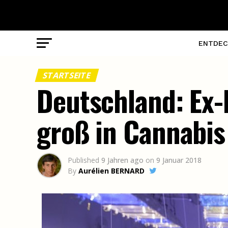
ENTDEC
STARTSEITE
Deutschland: Ex-
groß in Cannabis
Published
9 Jahren ago
on
9 Januar 2018
By
Aurélien BERNARD