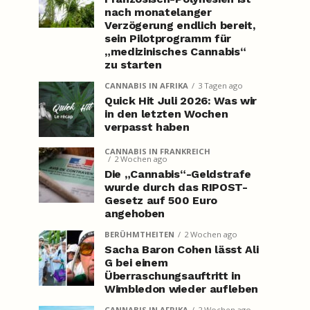
nach monatelanger
Verzögerung endlich bereit,
sein Pilotprogramm für
„medizinisches Cannabis“
zu starten
CANNABIS IN AFRIKA
3 Tagen ago
Quick Hit Juli 2026: Was wir
in den letzten Wochen
verpasst haben
CANNABIS IN FRANKREICH
2 Wochen ago
Die „Cannabis“-Geldstrafe
wurde durch das RIPOST-
Gesetz auf 500 Euro
angehoben
BERÜHMTHEITEN
2 Wochen ago
Sacha Baron Cohen lässt Ali
G bei einem
Überraschungsauftritt in
Wimbledon wieder aufleben
CANNABIS IN AFRIKA
2 Wochen ago