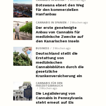
Botswana ebnet den Weg
für den kommerziellen
Hanfanbau
CANNABIS IN SPANIEN
3 Wochen ago
Der erste genehmigte
Anbau von Cannabis für
medizinische Zwecke auf
den Kanarischen Inseln
BUSINESS
3 Wochen ago
Deutschland stellt die
Erstattung von
medizinischen
Cannabisblüten durch die
gesetzliche
Krankenversicherung ein
CANNABIS FÜR DEN
FREIZEITGEBRAUCH
3 Wochen ago
Die Legalisierung von
Cannabis in Pennsylvania
steht erneut auf Eis