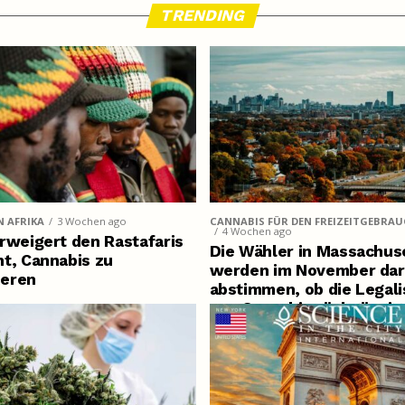
TRENDING
N AFRIKA
3 Wochen ago
CANNABIS FÜR DEN FREIZEITGEBRA
4 Wochen ago
rweigert den Rastafaris
Die Wähler in Massachus
t, Cannabis zu
werden im November dar
eren
abstimmen, ob die Legali
von Cannabis rückgängig
gemacht werden soll