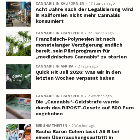
CANNABIS IN KALIFORNIEN
17 Stunden ago
Acht Jahre nach der Legalisierung wird
in Kalifornien nicht mehr Cannabis
konsumiert
CANNABIS IN FRANKREICH
22 Stunden ago
Französisch-Polynesien ist nach
monatelanger Verzögerung endlich
bereit, sein Pilotprogramm für
„medizinisches Cannabis“ zu starten
CANNABIS IN AFRIKA
2 Tagen ago
Quick Hit Juli 2026: Was wir in den
letzten Wochen verpasst haben
CANNABIS IN FRANKREICH
2 Wochen ago
Die „Cannabis“-Geldstrafe wurde
durch das RIPOST-Gesetz auf 500 Euro
angehoben
BERÜHMTHEITEN
2 Wochen ago
Sacha Baron Cohen lässt Ali G bei
einem Überraschungsauftritt in