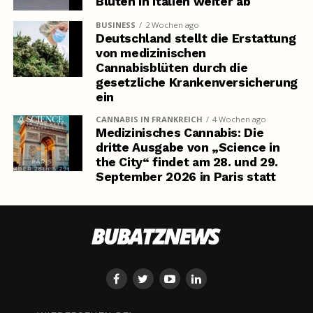
Blüten in Italien weiter ab
BUSINESS
2 Wochen ago
Deutschland stellt die Erstattung
von medizinischen
Cannabisblüten durch die
gesetzliche Krankenversicherung
ein
CANNABIS IN FRANKREICH
4 Wochen ago
Medizinisches Cannabis: Die
dritte Ausgabe von „Science in
the City“ findet am 28. und 29.
September 2026 in Paris statt