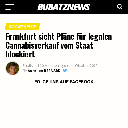
STARTSEITE
Frankfurt sieht Pläne für legalen
Cannabisverkauf vom Staat
blockiert
Published
10 Monaten ago
on
1 Oktober 2025
By
Aurélien BERNARD
FOLGE UNS AUF FACEBOOK