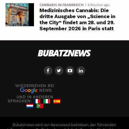
CANNABIS IN FRANKREICH
4 Wochen ago
Medizinisches Cannabis: Die
dritte Ausgabe von „Science in
the City“ findet am 28. und 29.
September 2026 in Paris statt
WIEDERSEHEN BEI
NEWS
UND IN ANDEREN
SPRACHEN:
Bubatznews wird von Newsweed betrieben, der führenden