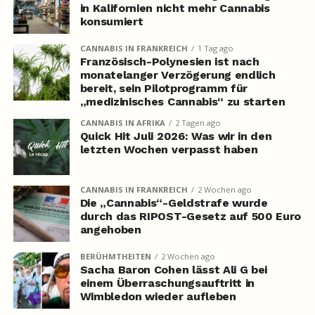
in Kalifornien nicht mehr Cannabis
konsumiert
CANNABIS IN FRANKREICH
1 Tag ago
Französisch-Polynesien ist nach
monatelanger Verzögerung endlich
bereit, sein Pilotprogramm für
„medizinisches Cannabis“ zu starten
CANNABIS IN AFRIKA
2 Tagen ago
Quick Hit Juli 2026: Was wir in den
letzten Wochen verpasst haben
CANNABIS IN FRANKREICH
2 Wochen ago
Die „Cannabis“-Geldstrafe wurde
durch das RIPOST-Gesetz auf 500 Euro
angehoben
BERÜHMTHEITEN
2 Wochen ago
Sacha Baron Cohen lässt Ali G bei
einem Überraschungsauftritt in
Wimbledon wieder aufleben