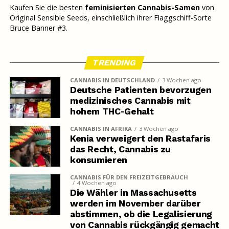
Kaufen Sie die besten
feminisierten Cannabis-Samen
von
Original Sensible Seeds, einschließlich ihrer Flaggschiff-Sorte
Bruce Banner #3.
TRENDING
CANNABIS IN DEUTSCHLAND
3 Wochen ago
Deutsche Patienten bevorzugen
medizinisches Cannabis mit
hohem THC-Gehalt
CANNABIS IN AFRIKA
3 Wochen ago
Kenia verweigert den Rastafaris
das Recht, Cannabis zu
konsumieren
CANNABIS FÜR DEN FREIZEITGEBRAUCH
4 Wochen ago
Die Wähler in Massachusetts
werden im November darüber
abstimmen, ob die Legalisierung
von Cannabis rückgängig gemacht