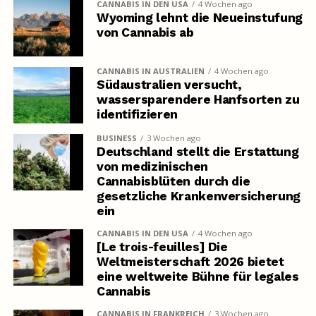
CANNABIS IN DEN USA
4 Wochen ago
Wyoming lehnt die Neueinstufung
von Cannabis ab
CANNABIS IN AUSTRALIEN
4 Wochen ago
Südaustralien versucht,
wassersparendere Hanfsorten zu
identifizieren
BUSINESS
3 Wochen ago
Deutschland stellt die Erstattung
von medizinischen
Cannabisblüten durch die
gesetzliche Krankenversicherung
ein
CANNABIS IN DEN USA
4 Wochen ago
[Le trois-feuilles] Die
Weltmeisterschaft 2026 bietet
eine weltweite Bühne für legales
Cannabis
CANNABIS IN FRANKREICH
3 Wochen ago