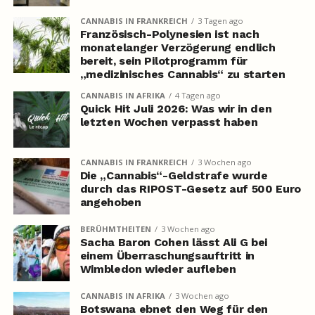
CANNABIS IN FRANKREICH
3 Tagen ago
Französisch-Polynesien ist nach
monatelanger Verzögerung endlich
bereit, sein Pilotprogramm für
„medizinisches Cannabis“ zu starten
CANNABIS IN AFRIKA
4 Tagen ago
Quick Hit Juli 2026: Was wir in den
letzten Wochen verpasst haben
CANNABIS IN FRANKREICH
3 Wochen ago
Die „Cannabis“-Geldstrafe wurde
durch das RIPOST-Gesetz auf 500 Euro
angehoben
BERÜHMTHEITEN
3 Wochen ago
Sacha Baron Cohen lässt Ali G bei
einem Überraschungsauftritt in
Wimbledon wieder aufleben
CANNABIS IN AFRIKA
3 Wochen ago
Botswana ebnet den Weg für den