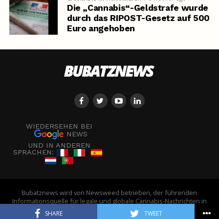
Die „Cannabis“-Geldstrafe wurde
durch das RIPOST-Gesetz auf 500
Euro angehoben
WIEDERSEHEN BEI
NEWS
UND IN ANDEREN
SPRACHEN:
Bubatznews wird von Newsweed betrieben, der führenden
Informationsquelle für legale und globale Cannabis-Nachrichten in
Europa. - © Newsweed
SHARE
TWEET