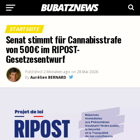
STARTSEITE
Senat stimmt für Cannabisstrafe
von 500€ im RIPOST-
Gesetzesentwurf
Published
2 Monaten ago
on
28 Mai 2026
By
Aurélien BERNARD