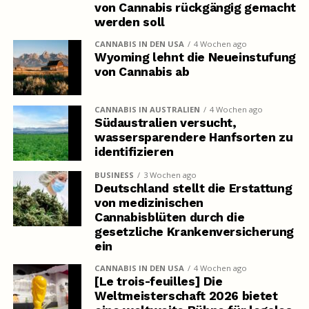
von Cannabis rückgängig gemacht
werden soll
CANNABIS IN DEN USA
4 Wochen ago
Wyoming lehnt die Neueinstufung
von Cannabis ab
CANNABIS IN AUSTRALIEN
4 Wochen ago
Südaustralien versucht,
wassersparendere Hanfsorten zu
identifizieren
BUSINESS
3 Wochen ago
Deutschland stellt die Erstattung
von medizinischen
Cannabisblüten durch die
gesetzliche Krankenversicherung
ein
CANNABIS IN DEN USA
4 Wochen ago
[Le trois-feuilles] Die
Weltmeisterschaft 2026 bietet