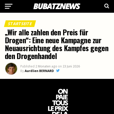
STARTSEITE
„Wir alle zahlen den Preis für
Drogen“: Eine neue Kampagne zur
Neuausrichtung des Kampfes gegen
den Drogenhandel
Published
2 Monaten ago
on
23 Juni 2026
By
Aurélien BERNARD