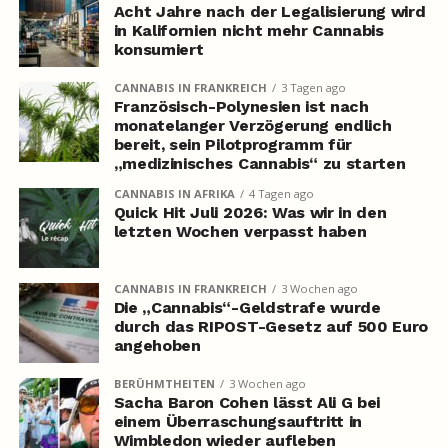
Acht Jahre nach der Legalisierung wird
in Kalifornien nicht mehr Cannabis
konsumiert
CANNABIS IN FRANKREICH
3 Tagen ago
Französisch-Polynesien ist nach
monatelanger Verzögerung endlich
bereit, sein Pilotprogramm für
„medizinisches Cannabis“ zu starten
CANNABIS IN AFRIKA
4 Tagen ago
Quick Hit Juli 2026: Was wir in den
letzten Wochen verpasst haben
CANNABIS IN FRANKREICH
3 Wochen ago
Die „Cannabis“-Geldstrafe wurde
durch das RIPOST-Gesetz auf 500 Euro
angehoben
BERÜHMTHEITEN
3 Wochen ago
Sacha Baron Cohen lässt Ali G bei
einem Überraschungsauftritt in
Wimbledon wieder aufleben