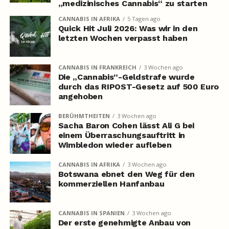
„medizinisches Cannabis“ zu starten
CANNABIS IN AFRIKA
5 Tagen ago
Quick Hit Juli 2026: Was wir in den
letzten Wochen verpasst haben
CANNABIS IN FRANKREICH
3 Wochen ago
Die „Cannabis“-Geldstrafe wurde
durch das RIPOST-Gesetz auf 500 Euro
angehoben
BERÜHMTHEITEN
3 Wochen ago
Sacha Baron Cohen lässt Ali G bei
einem Überraschungsauftritt in
Wimbledon wieder aufleben
CANNABIS IN AFRIKA
3 Wochen ago
Botswana ebnet den Weg für den
kommerziellen Hanfanbau
CANNABIS IN SPANIEN
3 Wochen ago
Der erste genehmigte Anbau von