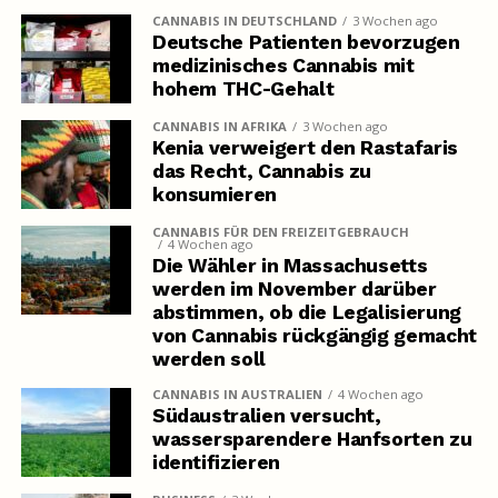
CANNABIS IN DEUTSCHLAND
3 Wochen ago
Deutsche Patienten bevorzugen
medizinisches Cannabis mit
hohem THC-Gehalt
CANNABIS IN AFRIKA
3 Wochen ago
Kenia verweigert den Rastafaris
das Recht, Cannabis zu
konsumieren
CANNABIS FÜR DEN FREIZEITGEBRAUCH
4 Wochen ago
Die Wähler in Massachusetts
werden im November darüber
abstimmen, ob die Legalisierung
von Cannabis rückgängig gemacht
werden soll
CANNABIS IN AUSTRALIEN
4 Wochen ago
Südaustralien versucht,
wassersparendere Hanfsorten zu
identifizieren