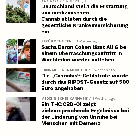
BUSINESS
3 Wochen ago
Deutschland stellt die Erstattung
von medizinischen
Cannabisblüten durch die
gesetzliche Krankenversicherung
ein
BERÜHMTHEITEN
3 Wochen ago
Sacha Baron Cohen lässt Ali G bei
einem Überraschungsauftritt in
Wimbledon wieder aufleben
CANNABIS IN FRANKREICH
3 Wochen ago
Die „Cannabis“-Geldstrafe wurde
durch das RIPOST-Gesetz auf 500
Euro angehoben
MEDIZINISCHES CANNABIS
3 Wochen ago
Ein THC:CBD-Öl zeigt
vielversprechende Ergebnisse bei
der Linderung von Unruhe bei
Menschen mit Demenz