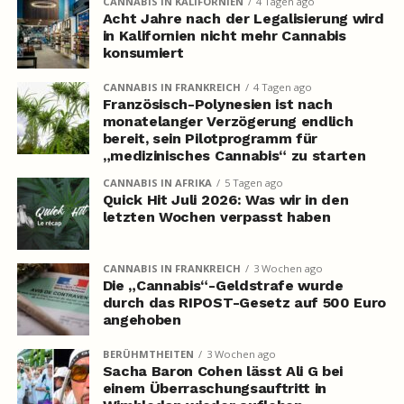
CANNABIS IN KALIFORNIEN
4 Tagen ago
Acht Jahre nach der Legalisierung wird
in Kalifornien nicht mehr Cannabis
konsumiert
CANNABIS IN FRANKREICH
4 Tagen ago
Französisch-Polynesien ist nach
monatelanger Verzögerung endlich
bereit, sein Pilotprogramm für
„medizinisches Cannabis“ zu starten
CANNABIS IN AFRIKA
5 Tagen ago
Quick Hit Juli 2026: Was wir in den
letzten Wochen verpasst haben
CANNABIS IN FRANKREICH
3 Wochen ago
Die „Cannabis“-Geldstrafe wurde
durch das RIPOST-Gesetz auf 500 Euro
angehoben
BERÜHMTHEITEN
3 Wochen ago
Sacha Baron Cohen lässt Ali G bei
einem Überraschungsauftritt in