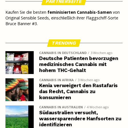
PARTNERSEITE
Kaufen Sie die besten
feminisierten Cannabis-Samen
von
Original Sensible Seeds, einschließlich ihrer Flaggschiff-Sorte
Bruce Banner #3.
TRENDING
CANNABIS IN DEUTSCHLAND
3 Wochen ago
Deutsche Patienten bevorzugen
medizinisches Cannabis mit
hohem THC-Gehalt
CANNABIS IN AFRIKA
3 Wochen ago
Kenia verweigert den Rastafaris
das Recht, Cannabis zu
konsumieren
CANNABIS IN AUSTRALIEN
4 Wochen ago
Südaustralien versucht,
wassersparendere Hanfsorten zu
identifizieren