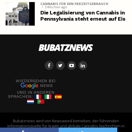
CANNABIS FÜR DEN FREIZEITGEBRAUCH
3 Wochen ago
Die Legalisierung von Cannabis in
Pennsylvania steht erneut auf Eis
WIEDERSEHEN BEI
NEWS
UND IN ANDEREN
SPRACHEN:
Bubatznews wird von Newsweed betrieben, der führenden
Informationsquelle für legale und globale Cannabis-Nachrichten in
Europa. - © Newsweed