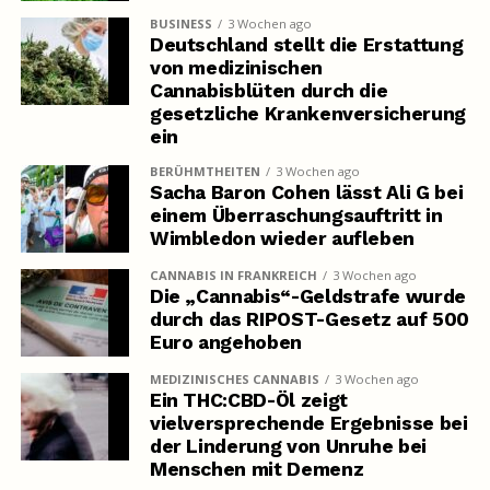
BUSINESS
3 Wochen ago
Deutschland stellt die Erstattung
von medizinischen
Cannabisblüten durch die
gesetzliche Krankenversicherung
ein
BERÜHMTHEITEN
3 Wochen ago
Sacha Baron Cohen lässt Ali G bei
einem Überraschungsauftritt in
Wimbledon wieder aufleben
CANNABIS IN FRANKREICH
3 Wochen ago
Die „Cannabis“-Geldstrafe wurde
durch das RIPOST-Gesetz auf 500
Euro angehoben
MEDIZINISCHES CANNABIS
3 Wochen ago
Ein THC:CBD-Öl zeigt
vielversprechende Ergebnisse bei
der Linderung von Unruhe bei
Menschen mit Demenz