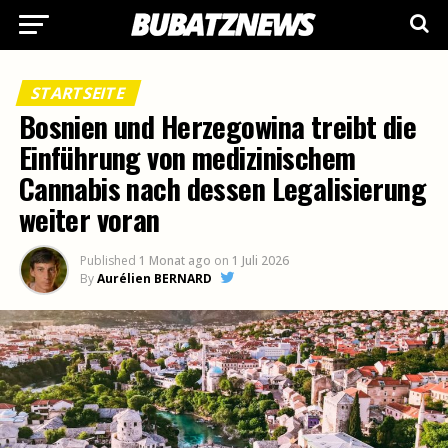
STARTSEITE
Bosnien und Herzegowina treibt die
Einführung von medizinischem
Cannabis nach dessen Legalisierung
weiter voran
Published
1 Monat ago
on
1 Juli 2026
By
Aurélien BERNARD