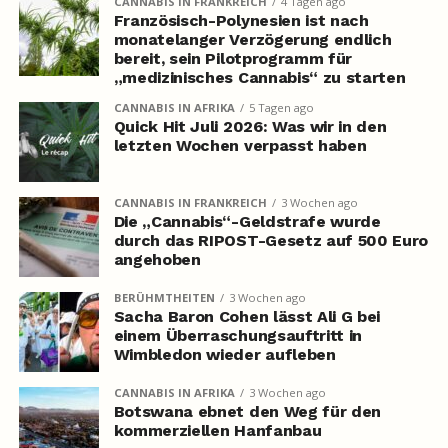
CANNABIS IN FRANKREICH
4 Tagen ago
Französisch-Polynesien ist nach
monatelanger Verzögerung endlich
bereit, sein Pilotprogramm für
„medizinisches Cannabis“ zu starten
CANNABIS IN AFRIKA
5 Tagen ago
Quick Hit Juli 2026: Was wir in den
letzten Wochen verpasst haben
CANNABIS IN FRANKREICH
3 Wochen ago
Die „Cannabis“-Geldstrafe wurde
durch das RIPOST-Gesetz auf 500 Euro
angehoben
BERÜHMTHEITEN
3 Wochen ago
Sacha Baron Cohen lässt Ali G bei
einem Überraschungsauftritt in
Wimbledon wieder aufleben
CANNABIS IN AFRIKA
3 Wochen ago
Botswana ebnet den Weg für den
kommerziellen Hanfanbau