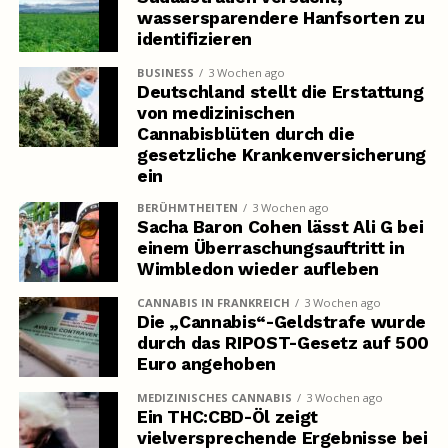
wassersparendere Hanfsorten zu
identifizieren
BUSINESS
3 Wochen ago
Deutschland stellt die Erstattung
von medizinischen
Cannabisblüten durch die
gesetzliche Krankenversicherung
ein
BERÜHMTHEITEN
3 Wochen ago
Sacha Baron Cohen lässt Ali G bei
einem Überraschungsauftritt in
Wimbledon wieder aufleben
CANNABIS IN FRANKREICH
3 Wochen ago
Die „Cannabis“-Geldstrafe wurde
durch das RIPOST-Gesetz auf 500
Euro angehoben
MEDIZINISCHES CANNABIS
3 Wochen ago
Ein THC:CBD-Öl zeigt
vielversprechende Ergebnisse bei