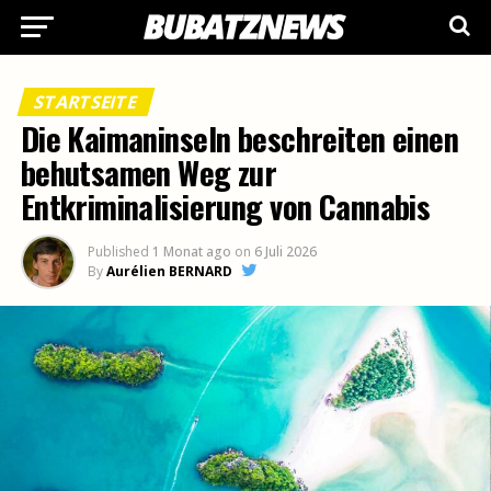
STARTSEITE
Die Kaimaninseln beschreiten einen
behutsamen Weg zur
Entkriminalisierung von Cannabis
Published
1 Monat ago
on
6 Juli 2026
By
Aurélien BERNARD