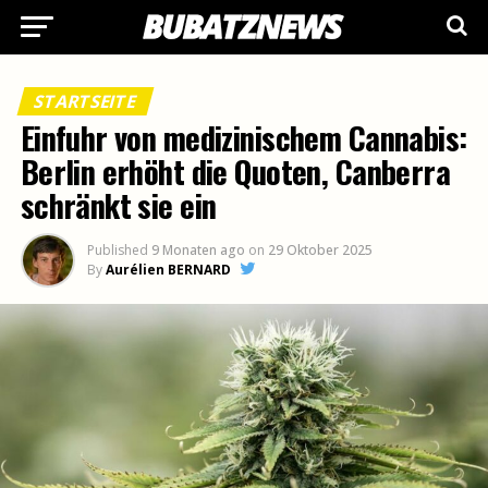
STARTSEITE
Einfuhr von medizinischem Cannabis:
Berlin erhöht die Quoten, Canberra
schränkt sie ein
Published
9 Monaten ago
on
29 Oktober 2025
By
Aurélien BERNARD