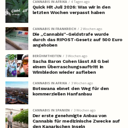
CANNABIS IN AFRIKA
4 Tagen ago
Quick Hit Juli 2026: Was wir in den
letzten Wochen verpasst haben
CANNABIS IN FRANKREICH
2 Wochen ago
Die „Cannabis“-Geldstrafe wurde
durch das RIPOST-Gesetz auf 500 Euro
angehoben
BERÜHMTHEITEN
3 Wochen ago
Sacha Baron Cohen lässt Ali G bei
einem Überraschungsauftritt in
Wimbledon wieder aufleben
CANNABIS IN AFRIKA
3 Wochen ago
Botswana ebnet den Weg für den
kommerziellen Hanfanbau
CANNABIS IN SPANIEN
3 Wochen ago
Der erste genehmigte Anbau von
Cannabis für medizinische Zwecke auf
den Kanarischen Inseln