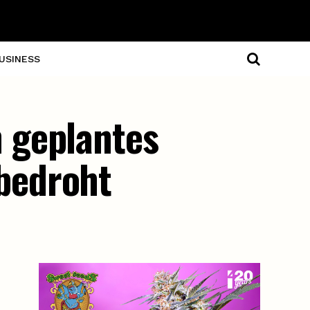
USINESS
 geplantes
bedroht