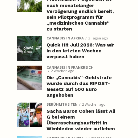
nach monatelanger
Verzögerung endlich bereit,
sein Pilotprogramm für
„medizinisches Cannabis“
zu starten
CANNABIS IN AFRIKA
3 Tagen ago
Quick Hit Juli 2026: Was wir
in den letzten Wochen
verpasst haben
CANNABIS IN FRANKREICH
2 Wochen ago
Die „Cannabis“-Geldstrafe
wurde durch das RIPOST-
Gesetz auf 500 Euro
angehoben
BERÜHMTHEITEN
2 Wochen ago
Sacha Baron Cohen lässt Ali
G bei einem
Überraschungsauftritt in
Wimbledon wieder aufleben
CANNABIS IN AFRIKA
2 Wochen ago