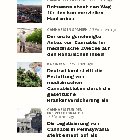
Botswana ebnet den Weg
für den kommerziellen
Hanfanbau
CANNABIS IN SPANIEN
3 Wochen ago
Der erste genehmigte
Anbau von Cannabis für
medizinische Zwecke auf
den Kanarischen Inseln
BUSINESS
3 Wochen ago
Deutschland stellt die
Erstattung von
medizinischen
Cannabisblüten durch die
gesetzliche
Krankenversicherung ein
CANNABIS FÜR DEN
FREIZEITGEBRAUCH
3 Wochen ago
Die Legalisierung von
Cannabis in Pennsylvania
steht erneut auf Eis