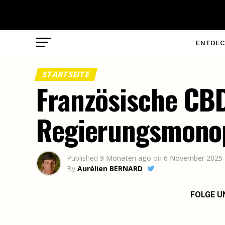
ENTDEC
STARTSEITE
Französische CB
Regierungsmonop
Published
9 Monaten ago
on
6 November 2025
By
Aurélien BERNARD
FOLGE U