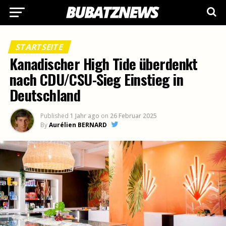
STARTSEITE
Kanadischer High Tide überdenkt
nach CDU/CSU-Sieg Einstieg in
Deutschland
Published
1 Jahr ago
on
26 Februar 2025
By
Aurélien BERNARD