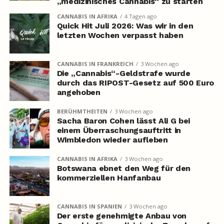
„medizinisches Cannabis“ zu starten
CANNABIS IN AFRIKA
4 Tagen ago
Quick Hit Juli 2026: Was wir in den
letzten Wochen verpasst haben
CANNABIS IN FRANKREICH
3 Wochen ago
Die „Cannabis“-Geldstrafe wurde
durch das RIPOST-Gesetz auf 500 Euro
angehoben
BERÜHMTHEITEN
3 Wochen ago
Sacha Baron Cohen lässt Ali G bei
einem Überraschungsauftritt in
Wimbledon wieder aufleben
CANNABIS IN AFRIKA
3 Wochen ago
Botswana ebnet den Weg für den
kommerziellen Hanfanbau
CANNABIS IN SPANIEN
3 Wochen ago
Der erste genehmigte Anbau von