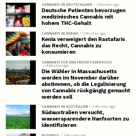
CANNABIS IN DEUTSCHLAND
3 Wochen ago
Deutsche Patienten bevorzugen
medizinisches Cannabis mit
hohem THC-Gehalt
CANNABIS IN AFRIKA
3 Wochen ago
Kenia verweigert den Rastafaris
das Recht, Cannabis zu
konsumieren
CANNABIS FÜR DEN FREIZEITGEBRAUCH
4 Wochen ago
Die Wähler in Massachusetts
werden im November darüber
abstimmen, ob die Legalisierung
von Cannabis rückgängig gemacht
werden soll
CANNABIS IN AUSTRALIEN
4 Wochen ago
Südaustralien versucht,
wassersparendere Hanfsorten zu
identifizieren
BUSINESS
3 Wochen ago