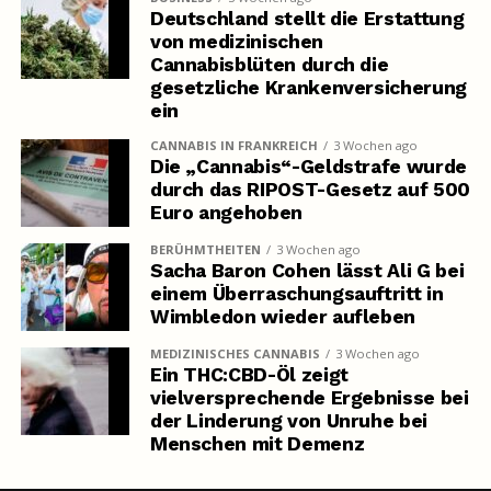
Deutschland stellt die Erstattung
von medizinischen
Cannabisblüten durch die
gesetzliche Krankenversicherung
ein
CANNABIS IN FRANKREICH
3 Wochen ago
Die „Cannabis“-Geldstrafe wurde
durch das RIPOST-Gesetz auf 500
Euro angehoben
BERÜHMTHEITEN
3 Wochen ago
Sacha Baron Cohen lässt Ali G bei
einem Überraschungsauftritt in
Wimbledon wieder aufleben
MEDIZINISCHES CANNABIS
3 Wochen ago
Ein THC:CBD-Öl zeigt
vielversprechende Ergebnisse bei
der Linderung von Unruhe bei
Menschen mit Demenz