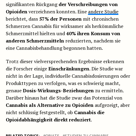
signifikanten Rückgang
der Verschreibungen von
Opioiden
verzeichnen konnten. Eine
andere Studie
berichtet, dass
57% der Personen
mit chronischen
Schmerzen Cannabis für wirksamer als herkömmliche
Schmerzmittel hielten und
40% ihren Konsum von
anderen Schmerzmitteln
reduzierten, nachdem sie
eine Cannabisbehandlung begonnen hatten.
Trotz dieser vielversprechenden Ergebnisse erkennen
die Forscher einige
Einschränkungen
. Die Studie war
nicht in der Lage, individuelle Cannabisdosierungen oder
Produkttypen zu verfolgen, was es schwierig macht,
genaue
Dosis-Wirkungs-Beziehungen
zu ermitteln.
Darüber hinaus hat die Studie zwar das Potenzial von
Cannabis als Alternative zu Opioiden
aufgezeigt, aber
nicht schlüssig festgestellt, ob
Cannabis die
Opioidabhängigkeit direkt reduziert
.
RELATED TOPICS:
OPIATE
STUDIEN ZU CANNABIS