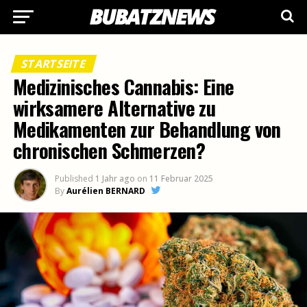
STARTSEITE
Medizinisches Cannabis: Eine
wirksamere Alternative zu
Medikamenten zur Behandlung von
chronischen Schmerzen?
Published
1 Jahr ago
on
11 Februar 2025
By
Aurélien BERNARD