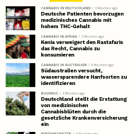
CANNABIS IN DEUTSCHLAND
3 Wochen ago
Deutsche Patienten bevorzugen
medizinisches Cannabis mit
hohem THC-Gehalt
CANNABIS IN AFRIKA
3 Wochen ago
Kenia verweigert den Rastafaris
das Recht, Cannabis zu
konsumieren
CANNABIS IN AUSTRALIEN
4 Wochen ago
Südaustralien versucht,
wassersparendere Hanfsorten zu
identifizieren
BUSINESS
3 Wochen ago
Deutschland stellt die Erstattung
von medizinischen
Cannabisblüten durch die
gesetzliche Krankenversicherung
ein
BERÜHMTHEITEN
3 Wochen ago