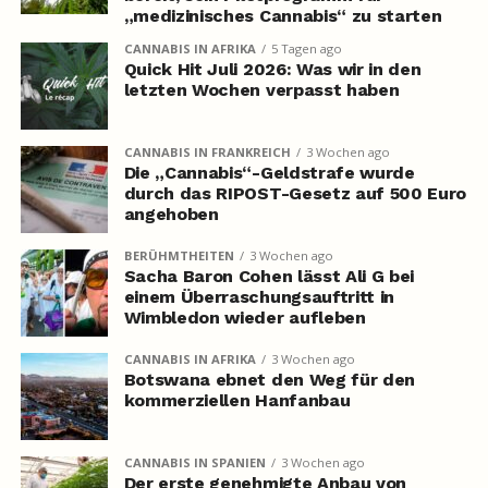
„medizinisches Cannabis“ zu starten
CANNABIS IN AFRIKA
5 Tagen ago
Quick Hit Juli 2026: Was wir in den
letzten Wochen verpasst haben
CANNABIS IN FRANKREICH
3 Wochen ago
Die „Cannabis“-Geldstrafe wurde
durch das RIPOST-Gesetz auf 500 Euro
angehoben
BERÜHMTHEITEN
3 Wochen ago
Sacha Baron Cohen lässt Ali G bei
einem Überraschungsauftritt in
Wimbledon wieder aufleben
CANNABIS IN AFRIKA
3 Wochen ago
Botswana ebnet den Weg für den
kommerziellen Hanfanbau
CANNABIS IN SPANIEN
3 Wochen ago
Der erste genehmigte Anbau von