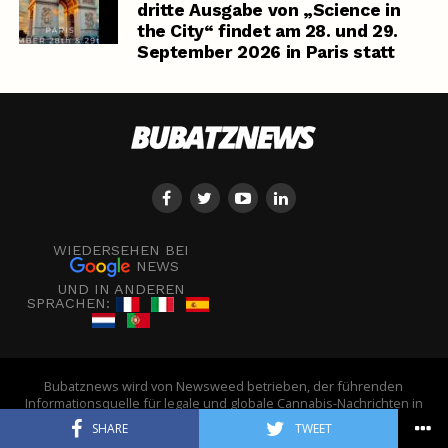
dritte Ausgabe von „Science in
the City“ findet am 28. und 29.
September 2026 in Paris statt
WIEDERSEHEN BEI
NEWS
UND IN ANDEREN
SPRACHEN:
Bubatznews wird von Newsweed betrieben, der führenden
Informationsquelle für legale und globale Cannabis-Nachrichten in
Europa. - © Newsweed
SHARE
TWEET