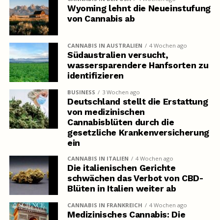
Wyoming lehnt die Neueinstufung
von Cannabis ab
CANNABIS IN AUSTRALIEN
4 Wochen ago
Südaustralien versucht,
wassersparendere Hanfsorten zu
identifizieren
BUSINESS
3 Wochen ago
Deutschland stellt die Erstattung
von medizinischen
Cannabisblüten durch die
gesetzliche Krankenversicherung
ein
CANNABIS IN ITALIEN
4 Wochen ago
Die italienischen Gerichte
schwächen das Verbot von CBD-
Blüten in Italien weiter ab
CANNABIS IN FRANKREICH
4 Wochen ago
Medizinisches Cannabis: Die