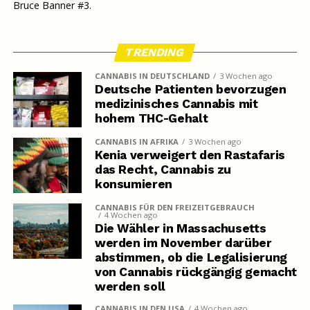
Bruce Banner #3.
TRENDING
CANNABIS IN DEUTSCHLAND
3 Wochen ago
Deutsche Patienten bevorzugen
medizinisches Cannabis mit
hohem THC-Gehalt
CANNABIS IN AFRIKA
3 Wochen ago
Kenia verweigert den Rastafaris
das Recht, Cannabis zu
konsumieren
CANNABIS FÜR DEN FREIZEITGEBRAUCH
4 Wochen ago
Die Wähler in Massachusetts
werden im November darüber
abstimmen, ob die Legalisierung
von Cannabis rückgängig gemacht
werden soll
CANNABIS IN DEN USA
4 Wochen ago