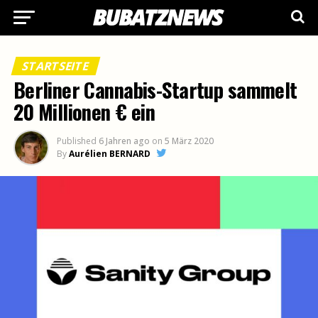
STARTSEITE
Berliner Cannabis-Startup sammelt
20 Millionen € ein
Published
6 Jahren ago
on
5 März 2020
By
Aurélien BERNARD