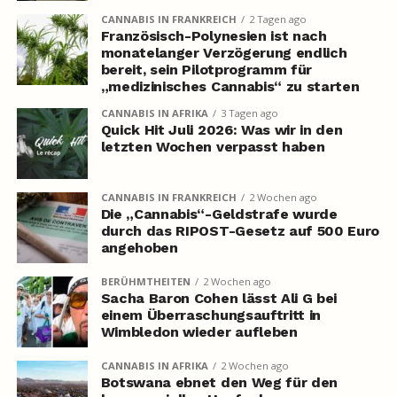
CANNABIS IN FRANKREICH
2 Tagen ago
Französisch-Polynesien ist nach
monatelanger Verzögerung endlich
bereit, sein Pilotprogramm für
„medizinisches Cannabis“ zu starten
CANNABIS IN AFRIKA
3 Tagen ago
Quick Hit Juli 2026: Was wir in den
letzten Wochen verpasst haben
CANNABIS IN FRANKREICH
2 Wochen ago
Die „Cannabis“-Geldstrafe wurde
durch das RIPOST-Gesetz auf 500 Euro
angehoben
BERÜHMTHEITEN
2 Wochen ago
Sacha Baron Cohen lässt Ali G bei
einem Überraschungsauftritt in
Wimbledon wieder aufleben
CANNABIS IN AFRIKA
2 Wochen ago
Botswana ebnet den Weg für den