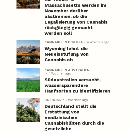
Massachusetts werden im
November darüber
abstimmen, ob die
Legalisierung von Cannabis
rückgängig gemacht
werden soll
CANNABIS IN DEN USA
4 Wochen ago
Wyoming lehnt die
Neueinstufung von
Cannabis ab
CANNABIS IN AUSTRALIEN
4 Wochen ago
Südaustralien versucht,
wassersparendere
Hanfsorten zu identifizieren
BUSINESS
2 Wochen ago
Deutschland stellt die
Erstattung von
medizinischen
Cannabisblüten durch die
gesetzliche