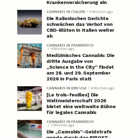
Krankenversicherung ein
CANNABIS IN ITALIEN
4 Wochen ago
Die italienischen Gerichte
schwächen das Verbot von
CBD-Blüten in Italien weiter
ab
CANNABIS IN FRANKREICH
4 Wochen ago
Medizinisches Cannabis: Die
dritte Ausgabe von
„Science in the City“ findet
am 28. und 29. September
2026 in Paris statt
CANNABIS IN DEN USA
4 Wochen ago
[Le trois-feuilles] Die
Weltmeisterschaft 2026
bietet eine weltweite Bühne
für legales Cannabis
CANNABIS IN FRANKREICH
2 Wochen ago
Die „Cannabis“-Geldstrafe
wurde durch das RIPOST-