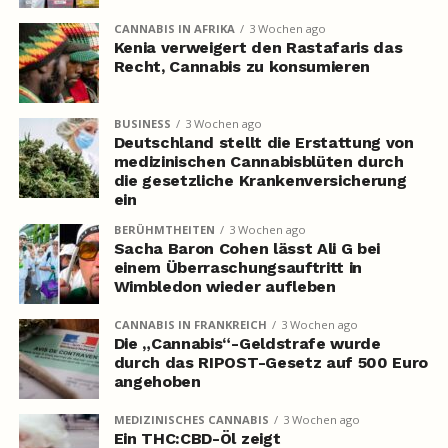
CANNABIS IN AFRIKA
3 Wochen ago
Kenia verweigert den Rastafaris das
Recht, Cannabis zu konsumieren
BUSINESS
3 Wochen ago
Deutschland stellt die Erstattung von
medizinischen Cannabisblüten durch
die gesetzliche Krankenversicherung
ein
BERÜHMTHEITEN
3 Wochen ago
Sacha Baron Cohen lässt Ali G bei
einem Überraschungsauftritt in
Wimbledon wieder aufleben
CANNABIS IN FRANKREICH
3 Wochen ago
Die „Cannabis“-Geldstrafe wurde
durch das RIPOST-Gesetz auf 500 Euro
angehoben
MEDIZINISCHES CANNABIS
3 Wochen ago
Ein THC:CBD-Öl zeigt