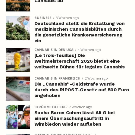
Cannabis ab
BUSINESS
3 Wochen ago
Deutschland stellt die Erstattung von
medizinischen Cannabisblüten durch
die gesetzliche Krankenversicherung
ein
CANNABIS IN DEN USA
4 Wochen ago
[Le trois-feuilles] Die
Weltmeisterschaft 2026 bietet eine
weltweite Bühne für legales Cannabis
CANNABIS IN FRANKREICH
2 Wochen ago
Die „Cannabis“-Geldstrafe wurde
durch das RIPOST-Gesetz auf 500 Euro
angehoben
BERÜHMTHEITEN
2 Wochen ago
Sacha Baron Cohen lässt Ali G bei
einem Überraschungsauftritt in
Wimbledon wieder aufleben