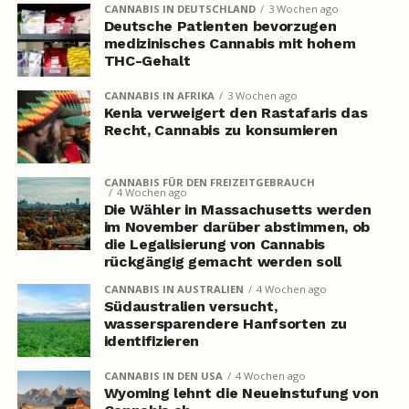
CANNABIS IN DEUTSCHLAND
3 Wochen ago
Deutsche Patienten bevorzugen
medizinisches Cannabis mit hohem
THC-Gehalt
CANNABIS IN AFRIKA
3 Wochen ago
Kenia verweigert den Rastafaris das
Recht, Cannabis zu konsumieren
CANNABIS FÜR DEN FREIZEITGEBRAUCH
4 Wochen ago
Die Wähler in Massachusetts werden
im November darüber abstimmen, ob
die Legalisierung von Cannabis
rückgängig gemacht werden soll
CANNABIS IN AUSTRALIEN
4 Wochen ago
Südaustralien versucht,
wassersparendere Hanfsorten zu
identifizieren
CANNABIS IN DEN USA
4 Wochen ago
Wyoming lehnt die Neueinstufung von