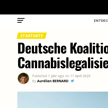
ENTDEC
STARTSEITE
Deutsche Koaliti
Cannabislegalisi
Published
1 Jahr ago
on
11 April 2025
By
Aurélien BERNARD