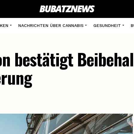
KEN
NACHRICHTEN ÜBER CANNABIS
GESUNDHEIT
B
on bestätigt Beibeha
erung