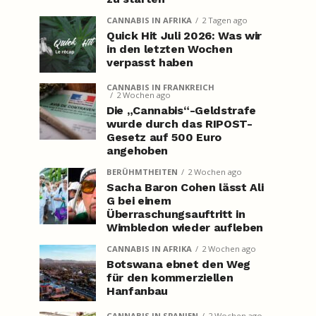
CANNABIS IN AFRIKA
2 Tagen ago
Quick Hit Juli 2026: Was wir
in den letzten Wochen
verpasst haben
CANNABIS IN FRANKREICH
2 Wochen ago
Die „Cannabis“-Geldstrafe
wurde durch das RIPOST-
Gesetz auf 500 Euro
angehoben
BERÜHMTHEITEN
2 Wochen ago
Sacha Baron Cohen lässt Ali
G bei einem
Überraschungsauftritt in
Wimbledon wieder aufleben
CANNABIS IN AFRIKA
2 Wochen ago
Botswana ebnet den Weg
für den kommerziellen
Hanfanbau
CANNABIS IN SPANIEN
2 Wochen ago