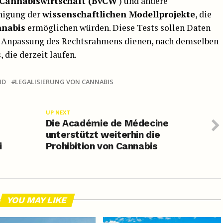
 Cannabiswirtschaft (BvCW
) und andere
unigung der
wissenschaftlichen Modellprojekte
, die
nnabis
ermöglichen würden. Diese Tests sollen Daten
che Anpassung des Rechtsrahmens dienen, nach demselben
 die derzeit laufen.
ND
LEGALISIERUNG VON CANNABIS
UP NEXT
Die Académie de Médecine
unterstützt weiterhin die
i
Prohibition von Cannabis
YOU MAY LIKE