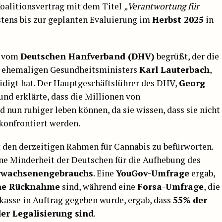
alitionsvertrag mit dem Titel
„Verantwortung für
tens bis zur geplanten Evaluierung im
Herbst 2025
in
e vom
Deutschen Hanfverband (DHV)
begrüßt, der die
des ehemaligen Gesundheitsministers
Karl Lauterbach
,
eidigt hat. Der Hauptgeschäftsführer des DHV,
Georg
 und erklärte, dass die Millionen von
un ruhiger leben können, da sie wissen, dass sie nicht
konfrontiert werden.
t den derzeitigen Rahmen für Cannabis zu befürworten.
ine Minderheit der Deutschen für die Aufhebung des
Erwachsenengebrauchs
. Eine
YouGov-Umfrage
ergab,
ine Rücknahme
sind, während eine
Forsa-Umfrage
, die
asse in Auftrag gegeben wurde, ergab, dass
55% der
er Legalisierung sind
.