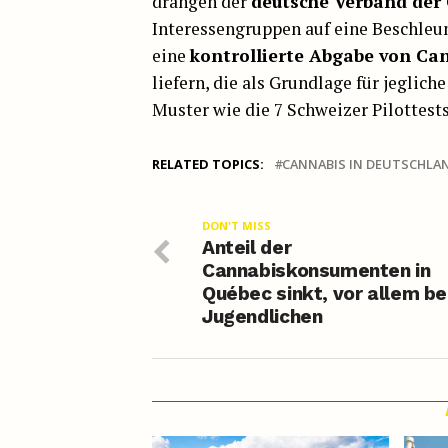
drängen der
deutsche Verband der
Interessengruppen auf eine Beschle
eine
kontrollierte Abgabe von Ca
liefern, die als Grundlage für jegli
Muster wie die 7 Schweizer Pilottests,
RELATED TOPICS:
CANNABIS IN DEUTSCHLA
DON'T MISS
Anteil der
Cannabiskonsumenten in
Québec sinkt, vor allem be
Jugendlichen