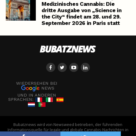
Medizinisches Cannabis: Die
dritte Ausgabe von „Science in
the City“ findet am 28. und 29.
September 2026 in Paris statt
WIEDERSEHEN BEI
NEWS
UND IN ANDEREN
SPRACHEN:
Bubatznews wird von Newsweed betrieben, der führenden
Informationsquelle für legale und globale Cannabis-Nachrichten in
Europa. - © Newsweed