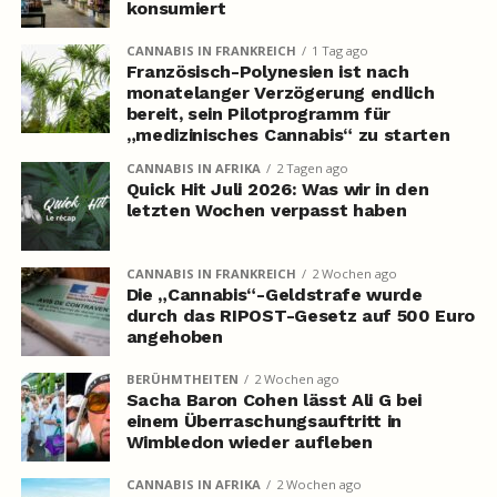
konsumiert
CANNABIS IN FRANKREICH
1 Tag ago
Französisch-Polynesien ist nach
monatelanger Verzögerung endlich
bereit, sein Pilotprogramm für
„medizinisches Cannabis“ zu starten
CANNABIS IN AFRIKA
2 Tagen ago
Quick Hit Juli 2026: Was wir in den
letzten Wochen verpasst haben
CANNABIS IN FRANKREICH
2 Wochen ago
Die „Cannabis“-Geldstrafe wurde
durch das RIPOST-Gesetz auf 500 Euro
angehoben
BERÜHMTHEITEN
2 Wochen ago
Sacha Baron Cohen lässt Ali G bei
einem Überraschungsauftritt in
Wimbledon wieder aufleben
CANNABIS IN AFRIKA
2 Wochen ago