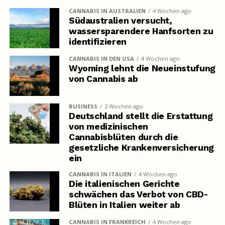
CANNABIS IN AUSTRALIEN
4 Wochen ago
Südaustralien versucht,
wassersparendere Hanfsorten zu
identifizieren
CANNABIS IN DEN USA
4 Wochen ago
Wyoming lehnt die Neueinstufung
von Cannabis ab
BUSINESS
2 Wochen ago
Deutschland stellt die Erstattung
von medizinischen
Cannabisblüten durch die
gesetzliche Krankenversicherung
ein
CANNABIS IN ITALIEN
4 Wochen ago
Die italienischen Gerichte
schwächen das Verbot von CBD-
Blüten in Italien weiter ab
CANNABIS IN FRANKREICH
4 Wochen ago