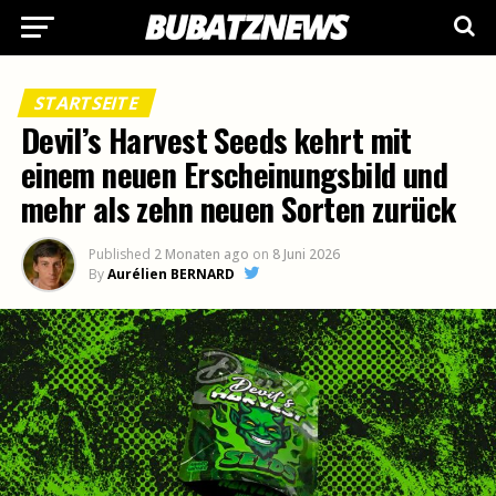
STARTSEITE
Devil’s Harvest Seeds kehrt mit
einem neuen Erscheinungsbild und
mehr als zehn neuen Sorten zurück
Published
2 Monaten ago
on
8 Juni 2026
By
Aurélien BERNARD