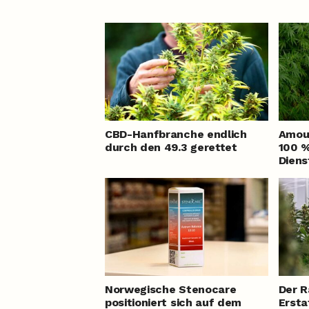
CBD-Hanfbranche endlich
Amour
durch den 49.3 gerettet
100 %
Diens
Norwegische Stenocare
Der R
positioniert sich auf dem
Ersta