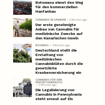
Botswana ebnet den Weg
für den kommerziellen
Hanfanbau
CANNABIS IN SPANIEN
2 Wochen ago
Der erste genehmigte
Anbau von Cannabis für
medizinische Zwecke auf
den Kanarischen Inseln
BUSINESS
3 Wochen ago
Deutschland stellt die
Erstattung von
medizinischen
Cannabisblüten durch die
gesetzliche
Krankenversicherung ein
CANNABIS FÜR DEN
FREIZEITGEBRAUCH
3 Wochen ago
Die Legalisierung von
Cannabis in Pennsylvania
steht erneut auf Eis