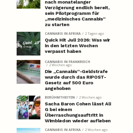
nach monatelanger
Verzögerung endlich bereit,
sein Pilotprogramm für
„medizinisches Cannabis“
zu starten
CANNABIS IN AFRIKA
2 Tagen ago
Quick Hit Juli 2026: Was wir
in den letzten Wochen
verpasst haben
CANNABIS IN FRANKREICH
2 Wochen ago
Die „Cannabis“-Geldstrafe
wurde durch das RIPOST-
Gesetz auf 500 Euro
angehoben
BERÜHMTHEITEN
2 Wochen ago
Sacha Baron Cohen lässt Ali
G bei einem
Überraschungsauftritt in
Wimbledon wieder aufleben
CANNABIS IN AFRIKA
2 Wochen ago