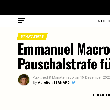
ENTDEC
STARTSEITE
Emmanuel Macron
Pauschalstrafe 
Published
8 Monaten ago
on
16 Dezember 202
By
Aurélien BERNARD
FOLGE U