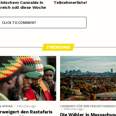
inischem Cannabis in
Teilnehmerliste!
reich soll diese Woche
llt werden
CLICK TO COMMENT
TRENDING
N AFRIKA
3 Wochen ago
CANNABIS FÜR DEN FREIZEITGEBRA
4 Wochen ago
rweigert den Rastafaris
Die Wähler in Massachus