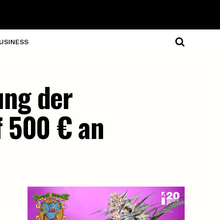
USINESS
ung der
 500 € an