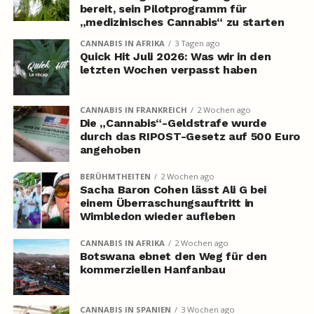
bereit, sein Pilotprogramm für
„medizinisches Cannabis“ zu starten
CANNABIS IN AFRIKA
3 Tagen ago
Quick Hit Juli 2026: Was wir in den
letzten Wochen verpasst haben
CANNABIS IN FRANKREICH
2 Wochen ago
Die „Cannabis“-Geldstrafe wurde
durch das RIPOST-Gesetz auf 500 Euro
angehoben
BERÜHMTHEITEN
2 Wochen ago
Sacha Baron Cohen lässt Ali G bei
einem Überraschungsauftritt in
Wimbledon wieder aufleben
CANNABIS IN AFRIKA
2 Wochen ago
Botswana ebnet den Weg für den
kommerziellen Hanfanbau
CANNABIS IN SPANIEN
3 Wochen ago