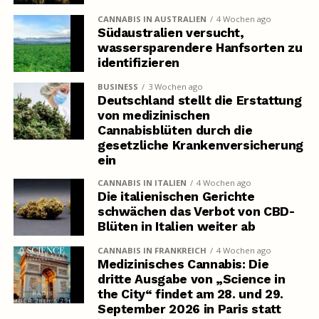
CANNABIS IN AUSTRALIEN
4 Wochen ago
Südaustralien versucht,
wassersparendere Hanfsorten zu
identifizieren
BUSINESS
3 Wochen ago
Deutschland stellt die Erstattung
von medizinischen
Cannabisblüten durch die
gesetzliche Krankenversicherung
ein
CANNABIS IN ITALIEN
4 Wochen ago
Die italienischen Gerichte
schwächen das Verbot von CBD-
Blüten in Italien weiter ab
CANNABIS IN FRANKREICH
4 Wochen ago
Medizinisches Cannabis: Die
dritte Ausgabe von „Science in
the City“ findet am 28. und 29.
September 2026 in Paris statt