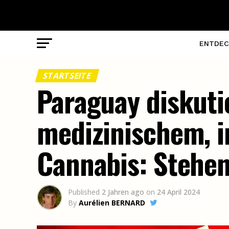
ENTDEC
STARTSEITE
Paraguay diskuti
medizinischem, i
Cannabis: Stehe
Published
2 Jahren ago
on
24 April 2024
By
Aurélien BERNARD