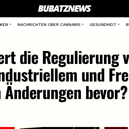
KEN
NACHRICHTEN ÜBER CANNABIS
GESUNDHEIT
B
ert die Regulierung 
ndustriellem und Frei
n Änderungen bevor?