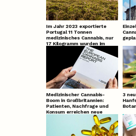
Im Jahr 2023 exportierte
Einze
Portugal 11 Tonnen
Canna
medizinisches Cannabis, nur
gepla
17 Kilogramm wurden im
Land verkauft
Medizinischer Cannabis-
3 neu
Boom in Großbritannien:
Hanfs
Patienten, Nachfrage und
Botan
Konsum erreichen neue
Höchststände