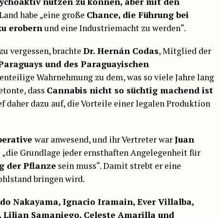
ychoaktiv nutzen zu können, aber mit den
 Land habe „eine große
Chance, die Führung bei
zu erobern
und eine Industriemacht zu werden“.
zu vergessen, brachte
Dr. Hernán Codas
, Mitglied der
 Paraguays und des Paraguayischen
genteilige Wahrnehmung zu dem, was so viele Jahre lang
etonte, dass
Cannabis nicht so süchtig machend ist
ief daher dazu auf, die Vorteile einer legalen Produktion
perative
war anwesend, und ihr Vertreter war
Juan
ss „die Grundlage jeder ernsthaften Angelegenheit für
g der Pflanze
sein muss“. Damit strebt er eine
ohlstand bringen wird.
rdo Nakayama, Ignacio Iramain, Ever Villalba,
 Lilian Samaniego, Celeste Amarilla und