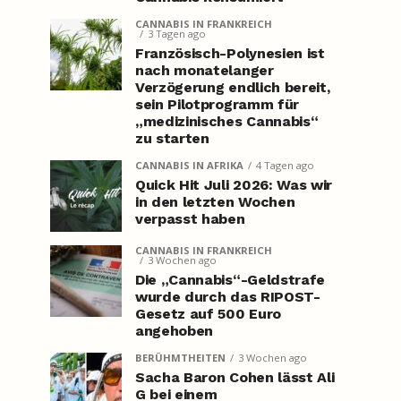
CANNABIS IN FRANKREICH
3 Tagen ago
Französisch-Polynesien ist
nach monatelanger
Verzögerung endlich bereit,
sein Pilotprogramm für
„medizinisches Cannabis“
zu starten
CANNABIS IN AFRIKA
4 Tagen ago
Quick Hit Juli 2026: Was wir
in den letzten Wochen
verpasst haben
CANNABIS IN FRANKREICH
3 Wochen ago
Die „Cannabis“-Geldstrafe
wurde durch das RIPOST-
Gesetz auf 500 Euro
angehoben
BERÜHMTHEITEN
3 Wochen ago
Sacha Baron Cohen lässt Ali
G bei einem