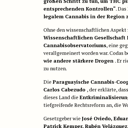
großen Schritt zu tun, um THC ps
entsprechenden Kontrollen“
. Das
legalem Cannabis in der Region 
Ohne den wissenschaftlichen Aspekt 
Wissenschaftlichen Gesellschaft
Cannabisobservatoriums
, eine ge
verallgemeinert worden war. Codas b
wie andere stärkere Drogen
. Er r
zu nutzen.
Die
Paraguayische Cannabis-Coo
Carlos Cabezudo
, der erklärte, da
dieses Land die
Entkriminalisierun
tiefgreifende Rechtsreform an, die W
Gesetzgeber wie
José Oviedo, Edua
Patrick Kemper, Rubén Velázquez,