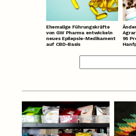
Ehemalige Führungskräfte
Ände
von GW Pharma entwickeln
Agrar
neues Epilepsie-Medikament
95 Pr
auf CBD-Basis
Hanfp