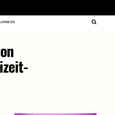
USINESS
von
zeit-