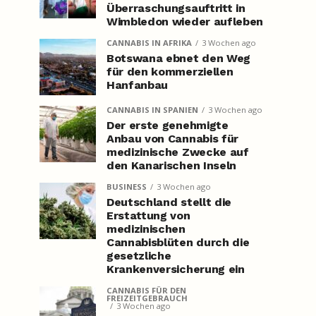
Überraschungsauftritt in
Wimbledon wieder aufleben
CANNABIS IN AFRIKA
3 Wochen ago
Botswana ebnet den Weg
für den kommerziellen
Hanfanbau
CANNABIS IN SPANIEN
3 Wochen ago
Der erste genehmigte
Anbau von Cannabis für
medizinische Zwecke auf
den Kanarischen Inseln
BUSINESS
3 Wochen ago
Deutschland stellt die
Erstattung von
medizinischen
Cannabisblüten durch die
gesetzliche
Krankenversicherung ein
CANNABIS FÜR DEN
FREIZEITGEBRAUCH
3 Wochen ago