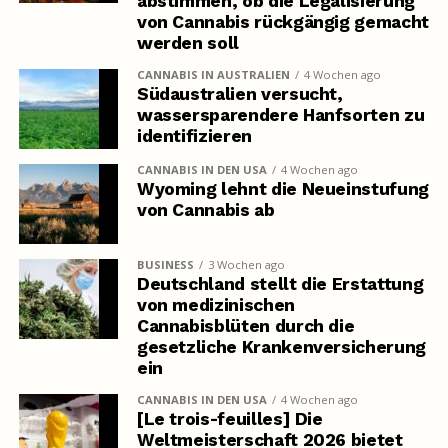
abstimmen, ob die Legalisierung
von Cannabis rückgängig gemacht
werden soll
CANNABIS IN AUSTRALIEN
4 Wochen ago
Südaustralien versucht,
wassersparendere Hanfsorten zu
identifizieren
CANNABIS IN DEN USA
4 Wochen ago
Wyoming lehnt die Neueinstufung
von Cannabis ab
BUSINESS
3 Wochen ago
Deutschland stellt die Erstattung
von medizinischen
Cannabisblüten durch die
gesetzliche Krankenversicherung
ein
CANNABIS IN DEN USA
4 Wochen ago
[Le trois-feuilles] Die
Weltmeisterschaft 2026 bietet