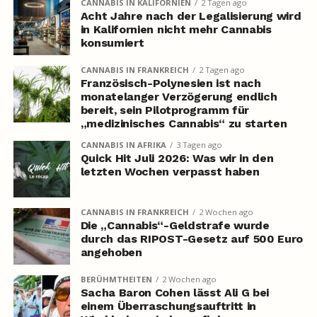
CANNABIS IN KALIFORNIEN
2 Tagen ago
Acht Jahre nach der Legalisierung wird
in Kalifornien nicht mehr Cannabis
konsumiert
CANNABIS IN FRANKREICH
2 Tagen ago
Französisch-Polynesien ist nach
monatelanger Verzögerung endlich
bereit, sein Pilotprogramm für
„medizinisches Cannabis“ zu starten
CANNABIS IN AFRIKA
3 Tagen ago
Quick Hit Juli 2026: Was wir in den
letzten Wochen verpasst haben
CANNABIS IN FRANKREICH
2 Wochen ago
Die „Cannabis“-Geldstrafe wurde
durch das RIPOST-Gesetz auf 500 Euro
angehoben
BERÜHMTHEITEN
2 Wochen ago
Sacha Baron Cohen lässt Ali G bei
einem Überraschungsauftritt in