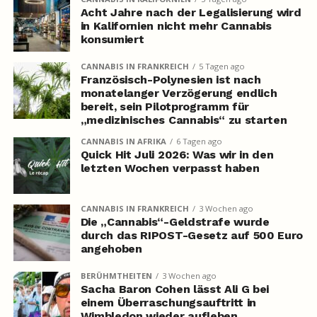
Acht Jahre nach der Legalisierung wird
in Kalifornien nicht mehr Cannabis
konsumiert
CANNABIS IN FRANKREICH
5 Tagen ago
Französisch-Polynesien ist nach
monatelanger Verzögerung endlich
bereit, sein Pilotprogramm für
„medizinisches Cannabis“ zu starten
CANNABIS IN AFRIKA
6 Tagen ago
Quick Hit Juli 2026: Was wir in den
letzten Wochen verpasst haben
CANNABIS IN FRANKREICH
3 Wochen ago
Die „Cannabis“-Geldstrafe wurde
durch das RIPOST-Gesetz auf 500 Euro
angehoben
BERÜHMTHEITEN
3 Wochen ago
Sacha Baron Cohen lässt Ali G bei
einem Überraschungsauftritt in
Wimbledon wieder aufleben