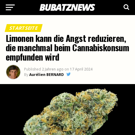
STARTSEITE
Limonen kann die Angst reduzieren,
die manchmal beim Cannabiskonsum
empfunden wird
Published
2 Jahren ago
on
17 April 2024
By
Aurélien BERNARD