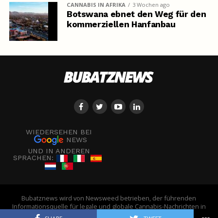
CANNABIS IN AFRIKA
3 Wochen ago
Botswana ebnet den Weg für den
kommerziellen Hanfanbau
WIEDERSEHEN BEI
NEWS
UND IN ANDEREN
SPRACHEN:
Bubatznews wird von Newsweed betrieben, der führenden
Informationsquelle für legale und globale Cannabis-Nachrichten in
Europa. - © Newsweed