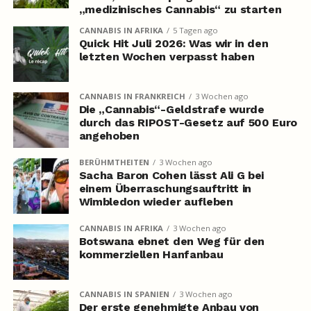
„medizinisches Cannabis“ zu starten
CANNABIS IN AFRIKA
5 Tagen ago
Quick Hit Juli 2026: Was wir in den
letzten Wochen verpasst haben
CANNABIS IN FRANKREICH
3 Wochen ago
Die „Cannabis“-Geldstrafe wurde
durch das RIPOST-Gesetz auf 500 Euro
angehoben
BERÜHMTHEITEN
3 Wochen ago
Sacha Baron Cohen lässt Ali G bei
einem Überraschungsauftritt in
Wimbledon wieder aufleben
CANNABIS IN AFRIKA
3 Wochen ago
Botswana ebnet den Weg für den
kommerziellen Hanfanbau
CANNABIS IN SPANIEN
3 Wochen ago
Der erste genehmigte Anbau von