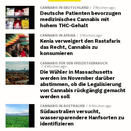
CANNABIS IN DEUTSCHLAND
3 Wochen ago
Deutsche Patienten bevorzugen
medizinisches Cannabis mit
hohem THC-Gehalt
CANNABIS IN AFRIKA
3 Wochen ago
Kenia verweigert den Rastafaris
das Recht, Cannabis zu
konsumieren
CANNABIS FÜR DEN FREIZEITGEBRAUCH
4 Wochen ago
Die Wähler in Massachusetts
werden im November darüber
abstimmen, ob die Legalisierung
von Cannabis rückgängig gemacht
werden soll
CANNABIS IN AUSTRALIEN
4 Wochen ago
Südaustralien versucht,
wassersparendere Hanfsorten zu
identifizieren