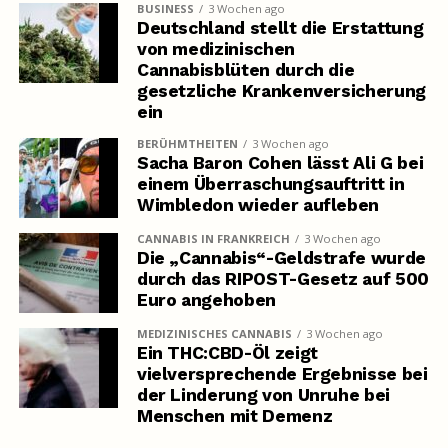
BUSINESS
3 Wochen ago
Deutschland stellt die Erstattung
von medizinischen
Cannabisblüten durch die
gesetzliche Krankenversicherung
ein
BERÜHMTHEITEN
3 Wochen ago
Sacha Baron Cohen lässt Ali G bei
einem Überraschungsauftritt in
Wimbledon wieder aufleben
CANNABIS IN FRANKREICH
3 Wochen ago
Die „Cannabis“-Geldstrafe wurde
durch das RIPOST-Gesetz auf 500
Euro angehoben
MEDIZINISCHES CANNABIS
3 Wochen ago
Ein THC:CBD-Öl zeigt
vielversprechende Ergebnisse bei
der Linderung von Unruhe bei
Menschen mit Demenz