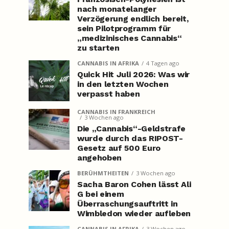
nach monatelanger
Verzögerung endlich bereit,
sein Pilotprogramm für
„medizinisches Cannabis“
zu starten
CANNABIS IN AFRIKA
4 Tagen ago
Quick Hit Juli 2026: Was wir
in den letzten Wochen
verpasst haben
CANNABIS IN FRANKREICH
3 Wochen ago
Die „Cannabis“-Geldstrafe
wurde durch das RIPOST-
Gesetz auf 500 Euro
angehoben
BERÜHMTHEITEN
3 Wochen ago
Sacha Baron Cohen lässt Ali
G bei einem
Überraschungsauftritt in
Wimbledon wieder aufleben
CANNABIS IN AFRIKA
3 Wochen ago