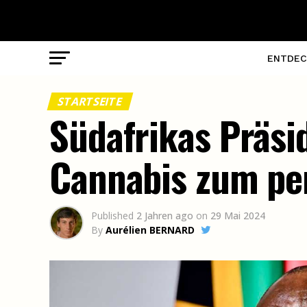
ENTDEC
STARTSEITE
Südafrikas Präsid
Cannabis zum per
Published
2 Jahren ago
on
29 Mai 2024
By
Aurélien BERNARD