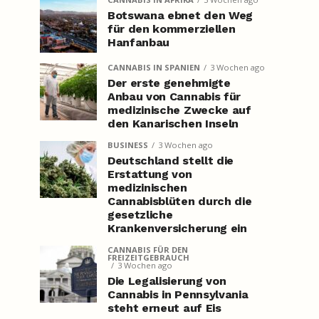
Botswana ebnet den Weg
für den kommerziellen
Hanfanbau
CANNABIS IN SPANIEN
3 Wochen ago
Der erste genehmigte
Anbau von Cannabis für
medizinische Zwecke auf
den Kanarischen Inseln
BUSINESS
3 Wochen ago
Deutschland stellt die
Erstattung von
medizinischen
Cannabisblüten durch die
gesetzliche
Krankenversicherung ein
CANNABIS FÜR DEN
FREIZEITGEBRAUCH
3 Wochen ago
Die Legalisierung von
Cannabis in Pennsylvania
steht erneut auf Eis