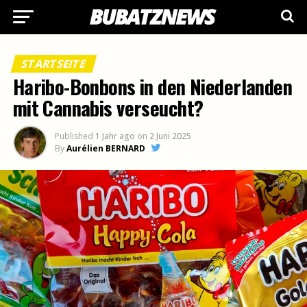
STARTSEITE
Haribo-Bonbons in den Niederlanden
mit Cannabis verseucht?
Published
1 Jahr ago
on
2 Juni 2025
By
Aurélien BERNARD