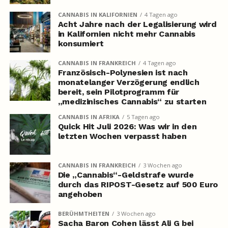
CANNABIS IN KALIFORNIEN
4 Tagen ago
Acht Jahre nach der Legalisierung wird
in Kalifornien nicht mehr Cannabis
konsumiert
CANNABIS IN FRANKREICH
4 Tagen ago
Französisch-Polynesien ist nach
monatelanger Verzögerung endlich
bereit, sein Pilotprogramm für
„medizinisches Cannabis“ zu starten
CANNABIS IN AFRIKA
5 Tagen ago
Quick Hit Juli 2026: Was wir in den
letzten Wochen verpasst haben
CANNABIS IN FRANKREICH
3 Wochen ago
Die „Cannabis“-Geldstrafe wurde
durch das RIPOST-Gesetz auf 500 Euro
angehoben
BERÜHMTHEITEN
3 Wochen ago
Sacha Baron Cohen lässt Ali G bei