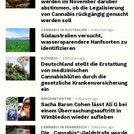
werden im November darüber
abstimmen, ob die Legalisierung
von Cannabis rückgängig gemacht
werden soll
CANNABIS IN AUSTRALIEN
4 Wochen ago
Südaustralien versucht,
wassersparendere Hanfsorten zu
identifizieren
BUSINESS
3 Wochen ago
Deutschland stellt die Erstattung
von medizinischen
Cannabisblüten durch die
gesetzliche Krankenversicherung
ein
BERÜHMTHEITEN
3 Wochen ago
Sacha Baron Cohen lässt Ali G bei
einem Überraschungsauftritt in
Wimbledon wieder aufleben
CANNABIS IN FRANKREICH
3 Wochen ago
Die „Cannabis“-Geldstrafe wurde