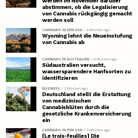
werden im November darüber
abstimmen, ob die Legalisierung
von Cannabis rückgängig gemacht
werden soll
CANNABIS IN DEN USA
4 Wochen ago
Wyoming lehnt die Neueinstufung
von Cannabis ab
CANNABIS IN AUSTRALIEN
4 Wochen ago
Südaustralien versucht,
wassersparendere Hanfsorten zu
identifizieren
BUSINESS
3 Wochen ago
Deutschland stellt die Erstattung
von medizinischen
Cannabisblüten durch die
gesetzliche Krankenversicherung
ein
CANNABIS IN DEN USA
4 Wochen ago
[Le trois-feuilles] Die