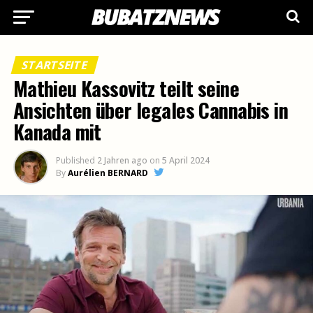
STARTSEITE
Mathieu Kassovitz teilt seine
Ansichten über legales Cannabis in
Kanada mit
Published
2 Jahren ago
on
5 April 2024
By
Aurélien BERNARD