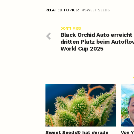
RELATED TOPICS:
SWEET SEEDS
DON'T MISS
Black Orchid Auto erreicht
dritten Platz beim Autofl
World Cup 2025
Sweet Seeds® hat gerade
Von 