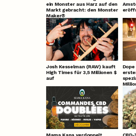
ein Monster aus Harz auf den
Amst
Markt gebracht: den Monster
eröff
Maker®
Josh Kesselman (RAW) kauft
Dope 
High Times für 3,5 Millionen $
erste
auf
spezi
Milli
Mama Kana verdoppelt
CBD-