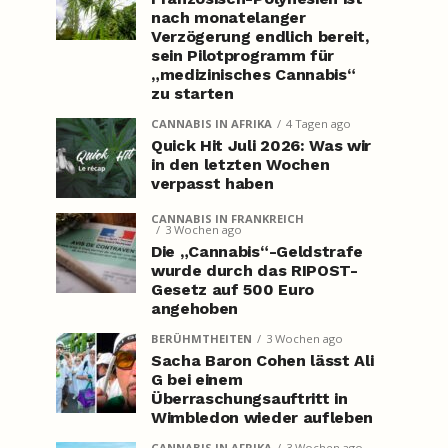
nach monatelanger
Verzögerung endlich bereit,
sein Pilotprogramm für
„medizinisches Cannabis“
zu starten
CANNABIS IN AFRIKA
4 Tagen ago
Quick Hit Juli 2026: Was wir
in den letzten Wochen
verpasst haben
CANNABIS IN FRANKREICH
3 Wochen ago
Die „Cannabis“-Geldstrafe
wurde durch das RIPOST-
Gesetz auf 500 Euro
angehoben
BERÜHMTHEITEN
3 Wochen ago
Sacha Baron Cohen lässt Ali
G bei einem
Überraschungsauftritt in
Wimbledon wieder aufleben
CANNABIS IN AFRIKA
3 Wochen ago