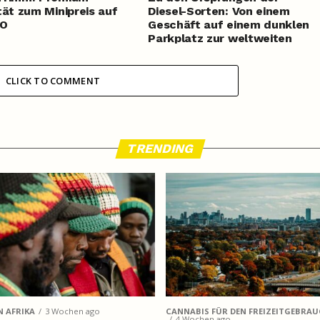
tät zum Minipreis auf
Diesel-Sorten: Von einem
O
Geschäft auf einem dunklen
Parkplatz zur weltweiten
Cannabis-Ikone
CLICK TO COMMENT
TRENDING
N AFRIKA
3 Wochen ago
CANNABIS FÜR DEN FREIZEITGEBRA
4 Wochen ago