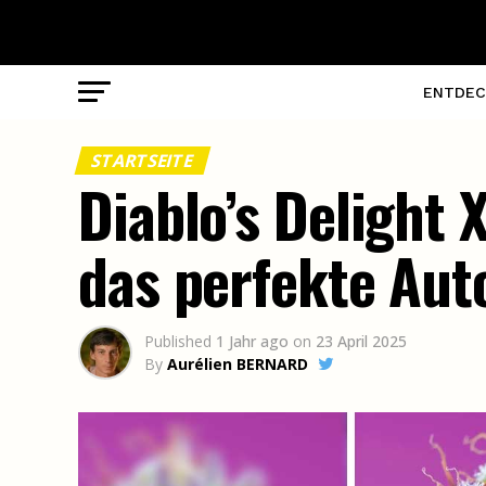
ENTDEC
STARTSEITE
Diablo’s Delight
das perfekte Aut
Published
1 Jahr ago
on
23 April 2025
By
Aurélien BERNARD