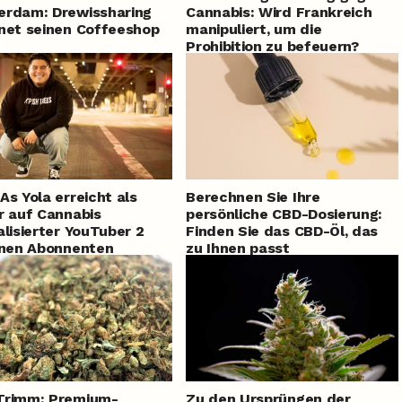
erdam: Drewissharing
Cannabis: Wird Frankreich
net seinen Coffeeshop
manipuliert, um die
Prohibition zu befeuern?
As Yola erreicht als
Berechnen Sie Ihre
r auf Cannabis
persönliche CBD-Dosierung:
alisierter YouTuber 2
Finden Sie das CBD-Öl, das
onen Abonnenten
zu Ihnen passt
Trimm: Premium-
Zu den Ursprüngen der