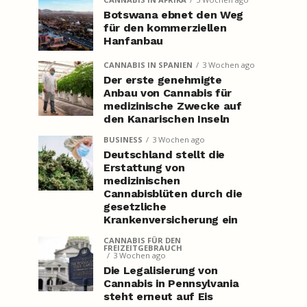
Botswana ebnet den Weg
für den kommerziellen
Hanfanbau
CANNABIS IN SPANIEN
3 Wochen ago
Der erste genehmigte
Anbau von Cannabis für
medizinische Zwecke auf
den Kanarischen Inseln
BUSINESS
3 Wochen ago
Deutschland stellt die
Erstattung von
medizinischen
Cannabisblüten durch die
gesetzliche
Krankenversicherung ein
CANNABIS FÜR DEN
FREIZEITGEBRAUCH
3 Wochen ago
Die Legalisierung von
Cannabis in Pennsylvania
steht erneut auf Eis