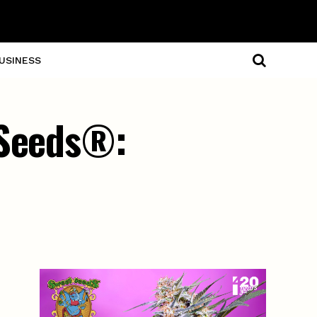
USINESS
 Seeds®: