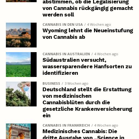
abstimmen, ob die Legalisierung
von Cannabis rückgängig gemacht
werden soll
CANNABIS IN DEN USA
4 Wochen ago
Wyoming lehnt die Neueinstufung
von Cannabis ab
CANNABIS IN AUSTRALIEN
4 Wochen ago
Südaustralien versucht,
wassersparendere Hanfsorten zu
identifizieren
BUSINESS
3 Wochen ago
Deutschland stellt die Erstattung
von medizinischen
Cannabisblüten durch die
gesetzliche Krankenversicherung
ein
CANNABIS IN FRANKREICH
4 Wochen ago
Medizinisches Cannabis: Die
dritte Ausgabe von „Science in