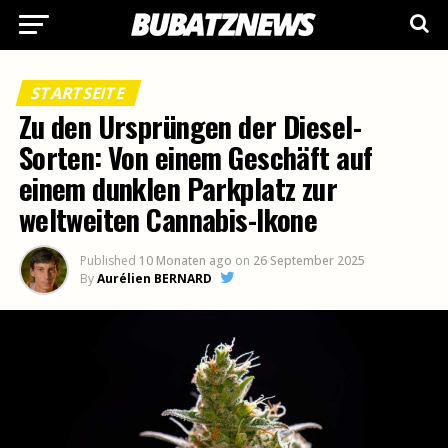
STARTSEITE
Zu den Ursprüngen der Diesel-
Sorten: Von einem Geschäft auf
einem dunklen Parkplatz zur
weltweiten Cannabis-Ikone
Published
10 Monaten ago
on
26 September 2025
By
Aurélien BERNARD