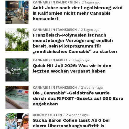
CANNABIS IN KALIFORNIEN
2 Tagen ago
Acht Jahre nach der Legalisierung wird
in Kalifornien nicht mehr Cannabis
konsumiert
CANNABIS IN FRANKREICH
2 Tagen ago
Französisch-Polynesien ist nach
monatelanger Verzögerung endlich
bereit, sein Pilotprogramm für
„medizinisches Cannabis“ zu starten
CANNABIS IN AFRIKA
3 Tagen ago
Quick Hit Juli 2026: Was wir in den
letzten Wochen verpasst haben
CANNABIS IN FRANKREICH
2 Wochen ago
Die „Cannabis“-Geldstrafe wurde
durch das RIPOST-Gesetz auf 500 Euro
angehoben
BERÜHMTHEITEN
2 Wochen ago
Sacha Baron Cohen lässt Ali G bei
einem Überraschungsauftritt in