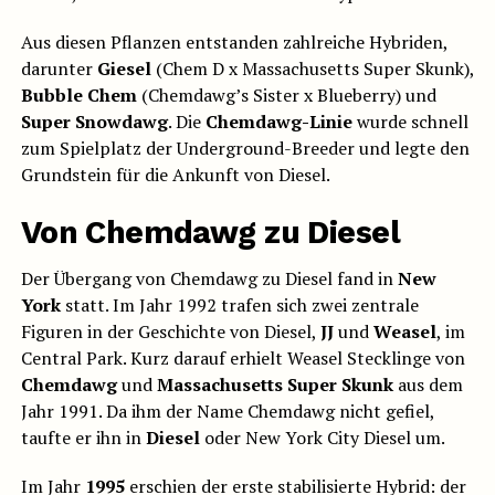
Aus diesen Pflanzen entstanden zahlreiche Hybriden,
darunter
Giesel
(Chem D x Massachusetts Super Skunk),
Bubble Chem
(Chemdawg’s Sister x Blueberry) und
Super Snowdawg
. Die
Chemdawg-Linie
wurde schnell
zum Spielplatz der Underground-Breeder und legte den
Grundstein für die Ankunft von Diesel.
Von Chemdawg zu Diesel
Der Übergang von Chemdawg zu Diesel fand in
New
York
statt. Im Jahr 1992 trafen sich zwei zentrale
Figuren in der Geschichte von Diesel,
JJ
und
Weasel
, im
Central Park. Kurz darauf erhielt Weasel Stecklinge von
Chemdawg
und
Massachusetts Super Skunk
aus dem
Jahr 1991. Da ihm der Name Chemdawg nicht gefiel,
taufte er ihn in
Diesel
oder New York City Diesel um.
Im Jahr
1995
erschien der erste stabilisierte Hybrid: der