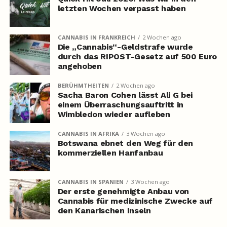
letzten Wochen verpasst haben
CANNABIS IN FRANKREICH
2 Wochen ago
Die „Cannabis“-Geldstrafe wurde
durch das RIPOST-Gesetz auf 500 Euro
angehoben
BERÜHMTHEITEN
2 Wochen ago
Sacha Baron Cohen lässt Ali G bei
einem Überraschungsauftritt in
Wimbledon wieder aufleben
CANNABIS IN AFRIKA
3 Wochen ago
Botswana ebnet den Weg für den
kommerziellen Hanfanbau
CANNABIS IN SPANIEN
3 Wochen ago
Der erste genehmigte Anbau von
Cannabis für medizinische Zwecke auf
den Kanarischen Inseln