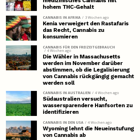
medizinisches Cannabis mit
hohem THC-Gehalt
CANNABIS IN AFRIKA
3 Wochen ago
Kenia verweigert den Rastafaris
das Recht, Cannabis zu
konsumieren
CANNABIS FÜR DEN FREIZEITGEBRAUCH
4 Wochen ago
Die Wähler in Massachusetts
werden im November darüber
abstimmen, ob die Legalisierung
von Cannabis rückgängig gemacht
werden soll
CANNABIS IN AUSTRALIEN
4 Wochen ago
Südaustralien versucht,
wassersparendere Hanfsorten zu
identifizieren
CANNABIS IN DEN USA
4 Wochen ago
Wyoming lehnt die Neueinstufung
von Cannabis ab