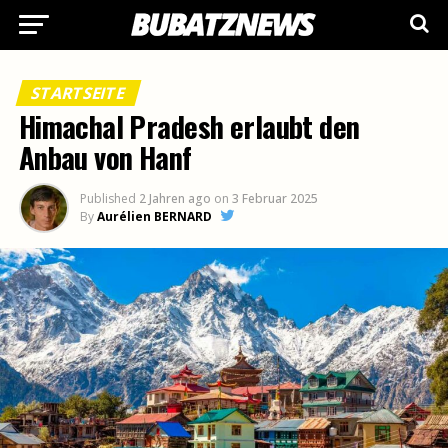
STARTSEITE
Himachal Pradesh erlaubt den
Anbau von Hanf
Published
2 Jahren ago
on
3 Februar 2025
By
Aurélien BERNARD