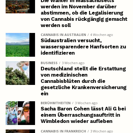
Die Wähler in Massachusetts
werden im November darüber
abstimmen, ob die Legalisierung
von Cannabis rückgängig gemacht
werden soll
CANNABIS IN AUSTRALIEN
4 Wochen ago
Südaustralien versucht,
wassersparendere Hanfsorten zu
identifizieren
BUSINESS
3 Wochen ago
Deutschland stellt die Erstattung
von medizinischen
Cannabisblüten durch die
gesetzliche Krankenversicherung
ein
BERÜHMTHEITEN
3 Wochen ago
Sacha Baron Cohen lässt Ali G bei
einem Überraschungsauftritt in
Wimbledon wieder aufleben
CANNABIS IN FRANKREICH
3 Wochen ago