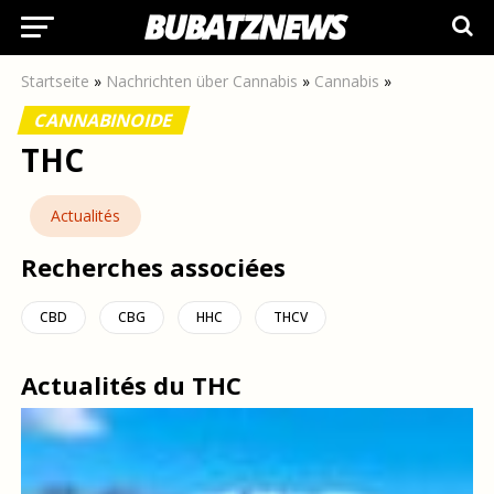
Startseite
»
Nachrichten über Cannabis
»
Cannabis
»
CANNABINOIDE
THC
Actualités
Recherches associées
CBD
CBG
HHC
THCV
Actualités du THC