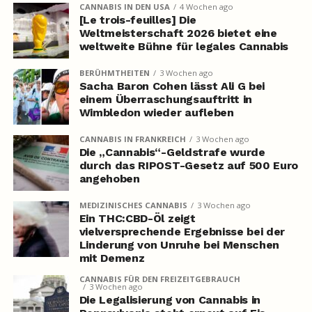
CANNABIS IN DEN USA
4 Wochen ago
[Le trois-feuilles] Die
Weltmeisterschaft 2026 bietet eine
weltweite Bühne für legales Cannabis
BERÜHMTHEITEN
3 Wochen ago
Sacha Baron Cohen lässt Ali G bei
einem Überraschungsauftritt in
Wimbledon wieder aufleben
CANNABIS IN FRANKREICH
3 Wochen ago
Die „Cannabis“-Geldstrafe wurde
durch das RIPOST-Gesetz auf 500 Euro
angehoben
MEDIZINISCHES CANNABIS
3 Wochen ago
Ein THC:CBD-Öl zeigt
vielversprechende Ergebnisse bei der
Linderung von Unruhe bei Menschen
mit Demenz
CANNABIS FÜR DEN FREIZEITGEBRAUCH
3 Wochen ago
Die Legalisierung von Cannabis in