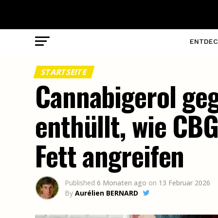
ENTDEC
STARTSEITE
Cannabigerol geg
enthüllt, wie CB
Fett angreifen
Published
6 Monaten ago
on
13 Februar 2026
By
Aurélien BERNARD