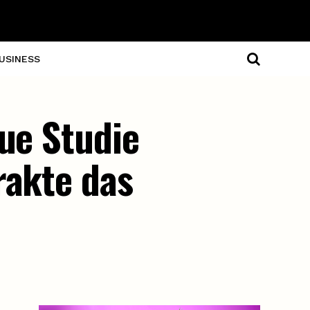
USINESS
eue Studie
rakte das