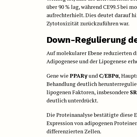
über 90 % lag, während CE99.5 bei mo
aufrechterhielt. Dies deutet darauf 
Zytotoxizität zurückzuführen war.
Down-Regulierung de
Auf molekularer Ebene reduzierten d
Adipogenese und der Lipogenese erhe
Gene wie
PPARγ
und
C/EBPα
, Haupt
Behandlung deutlich herunterregulie
lipogenen Faktoren, insbesondere
SR
deutlich unterdrückt.
Die Proteinanalyse bestätigte diese E
Expression von adipogenen Proteinen
differenzierten Zellen.