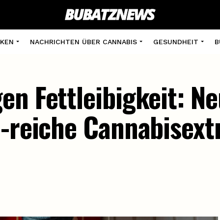
KEN
NACHRICHTEN ÜBER CANNABIS
GESUNDHEIT
B
en Fettleibigkeit: N
G-reiche Cannabisext