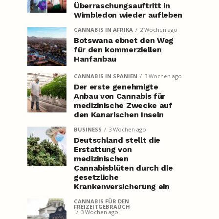
Überraschungsauftritt in
Wimbledon wieder aufleben
CANNABIS IN AFRIKA
2 Wochen ago
Botswana ebnet den Weg
für den kommerziellen
Hanfanbau
CANNABIS IN SPANIEN
3 Wochen ago
Der erste genehmigte
Anbau von Cannabis für
medizinische Zwecke auf
den Kanarischen Inseln
BUSINESS
3 Wochen ago
Deutschland stellt die
Erstattung von
medizinischen
Cannabisblüten durch die
gesetzliche
Krankenversicherung ein
CANNABIS FÜR DEN
FREIZEITGEBRAUCH
3 Wochen ago