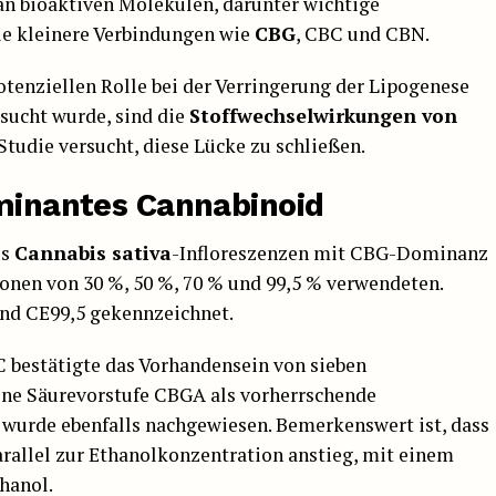
an bioaktiven Molekülen, darunter wichtige
e kleinere Verbindungen wie
CBG
, CBC und CBN.
otenziellen Rolle bei der Verringerung der Lipogenese
sucht wurde, sind die
Stoffwechselwirkungen von
tudie versucht, diese Lücke zu schließen.
ominantes Cannabinoid
us
Cannabis sativa
-Infloreszenzen mit CBG-Dominanz
ionen von 30 %, 50 %, 70 % und 99,5 % verwendeten.
nd CE99,5 gekennzeichnet.
 bestätigte das Vorhandensein von sieben
ine Säurevorstufe CBGA als vorherrschende
wurde ebenfalls nachgewiesen. Bemerkenswert ist, dass
allel zur Ethanolkonzentration anstieg, mit einem
hanol.