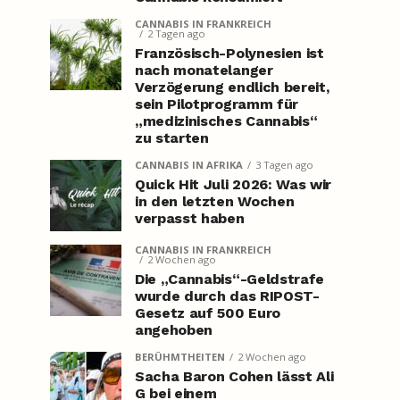
CANNABIS IN FRANKREICH
2 Tagen ago
Französisch-Polynesien ist
nach monatelanger
Verzögerung endlich bereit,
sein Pilotprogramm für
„medizinisches Cannabis“
zu starten
CANNABIS IN AFRIKA
3 Tagen ago
Quick Hit Juli 2026: Was wir
in den letzten Wochen
verpasst haben
CANNABIS IN FRANKREICH
2 Wochen ago
Die „Cannabis“-Geldstrafe
wurde durch das RIPOST-
Gesetz auf 500 Euro
angehoben
BERÜHMTHEITEN
2 Wochen ago
Sacha Baron Cohen lässt Ali
G bei einem