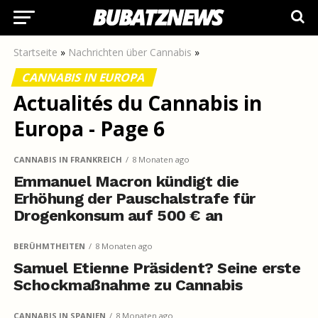
Startseite
»
Nachrichten über Cannabis
»
CANNABIS IN EUROPA
Actualités du Cannabis in
Europa - Page 6
CANNABIS IN FRANKREICH
8 Monaten ago
Emmanuel Macron kündigt die
Erhöhung der Pauschalstrafe für
Drogenkonsum auf 500 € an
BERÜHMTHEITEN
8 Monaten ago
Samuel Etienne Präsident? Seine erste
Schockmaßnahme zu Cannabis
CANNABIS IN SPANIEN
8 Monaten ago