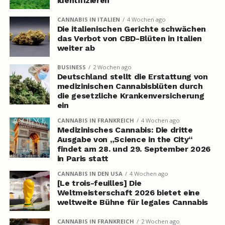
identifizieren
CANNABIS IN ITALIEN
4 Wochen ago
Die italienischen Gerichte schwächen
das Verbot von CBD-Blüten in Italien
weiter ab
BUSINESS
2 Wochen ago
Deutschland stellt die Erstattung von
medizinischen Cannabisblüten durch
die gesetzliche Krankenversicherung
ein
CANNABIS IN FRANKREICH
4 Wochen ago
Medizinisches Cannabis: Die dritte
Ausgabe von „Science in the City“
findet am 28. und 29. September 2026
in Paris statt
CANNABIS IN DEN USA
4 Wochen ago
[Le trois-feuilles] Die
Weltmeisterschaft 2026 bietet eine
weltweite Bühne für legales Cannabis
CANNABIS IN FRANKREICH
2 Wochen ago