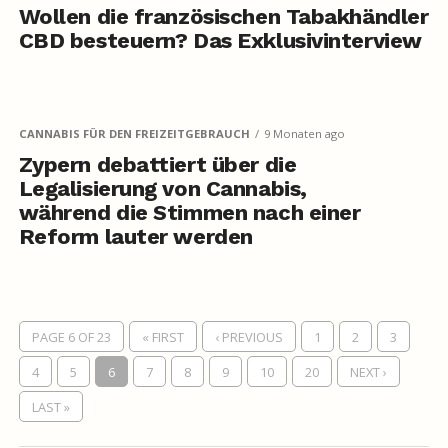
Wollen die französischen Tabakhändler
CBD besteuern? Das Exklusivinterview
CANNABIS FÜR DEN FREIZEITGEBRAUCH
9 Monaten ago
Zypern debattiert über die
Legalisierung von Cannabis,
während die Stimmen nach einer
Reform lauter werden
PAGE 6 OF 23
« FIRST
‹ PREVIOUS
1
2
3
4
5
6
7
8
9
10
20
NEXT ›
LAST »