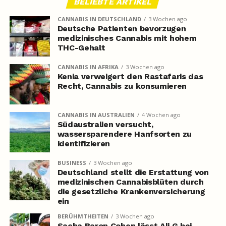
BELIEBTE ARTIKEL
CANNABIS IN DEUTSCHLAND
3 Wochen ago
Deutsche Patienten bevorzugen
medizinisches Cannabis mit hohem
THC-Gehalt
CANNABIS IN AFRIKA
3 Wochen ago
Kenia verweigert den Rastafaris das
Recht, Cannabis zu konsumieren
CANNABIS IN AUSTRALIEN
4 Wochen ago
Südaustralien versucht,
wassersparendere Hanfsorten zu
identifizieren
BUSINESS
3 Wochen ago
Deutschland stellt die Erstattung von
medizinischen Cannabisblüten durch
die gesetzliche Krankenversicherung
ein
BERÜHMTHEITEN
3 Wochen ago
Sacha Baron Cohen lässt Ali G bei