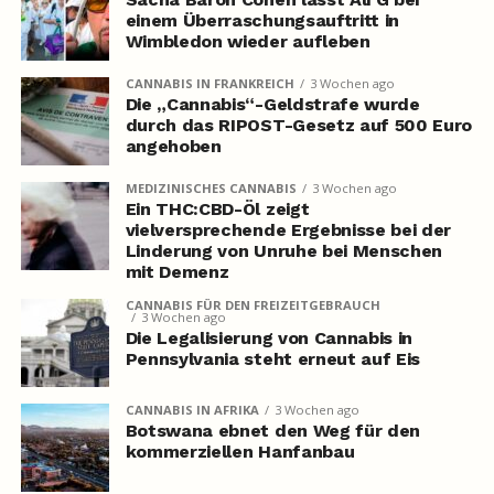
einem Überraschungsauftritt in
Wimbledon wieder aufleben
CANNABIS IN FRANKREICH
3 Wochen ago
Die „Cannabis“-Geldstrafe wurde
durch das RIPOST-Gesetz auf 500 Euro
angehoben
MEDIZINISCHES CANNABIS
3 Wochen ago
Ein THC:CBD-Öl zeigt
vielversprechende Ergebnisse bei der
Linderung von Unruhe bei Menschen
mit Demenz
CANNABIS FÜR DEN FREIZEITGEBRAUCH
3 Wochen ago
Die Legalisierung von Cannabis in
Pennsylvania steht erneut auf Eis
CANNABIS IN AFRIKA
3 Wochen ago
Botswana ebnet den Weg für den
kommerziellen Hanfanbau