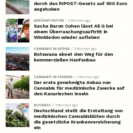
durch das RIPOST-Gesetz auf 500 Euro
angehoben
BERÜHMTHEITEN
3 Wochen ago
Sacha Baron Cohen lässt Ali G bei
einem Überraschungsauftritt in
Wimbledon wieder aufleben
CANNABIS IN AFRIKA
3 Wochen ago
Botswana ebnet den Weg für den
kommerziellen Hanfanbau
CANNABIS IN SPANIEN
3 Wochen ago
Der erste genehmigte Anbau von
Cannabis für medizinische Zwecke auf
den Kanarischen Inseln
BUSINESS
3 Wochen ago
Deutschland stellt die Erstattung von
medizinischen Cannabisblüten durch
die gesetzliche Krankenversicherung
ein