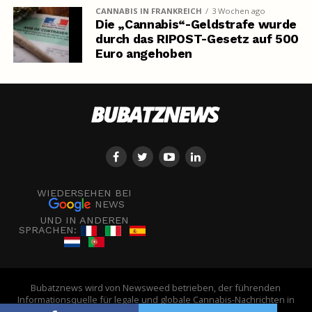
CANNABIS IN FRANKREICH
3 Wochen ago
Die „Cannabis“-Geldstrafe wurde
durch das RIPOST-Gesetz auf 500
Euro angehoben
WIEDERSEHEN BEI
NEWS
UND IN ANDEREN
SPRACHEN:
Bubatznews wird von Newsweed betrieben, der führenden
Informationsquelle für legale und globale Cannabis-Nachrichten in
Europa. - © Newsweed