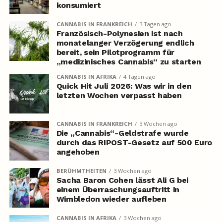
konsumiert
CANNABIS IN FRANKREICH
3 Tagen ago
Französisch-Polynesien ist nach
monatelanger Verzögerung endlich
bereit, sein Pilotprogramm für
„medizinisches Cannabis“ zu starten
CANNABIS IN AFRIKA
4 Tagen ago
Quick Hit Juli 2026: Was wir in den
letzten Wochen verpasst haben
CANNABIS IN FRANKREICH
3 Wochen ago
Die „Cannabis“-Geldstrafe wurde
durch das RIPOST-Gesetz auf 500 Euro
angehoben
BERÜHMTHEITEN
3 Wochen ago
Sacha Baron Cohen lässt Ali G bei
einem Überraschungsauftritt in
Wimbledon wieder aufleben
CANNABIS IN AFRIKA
3 Wochen ago