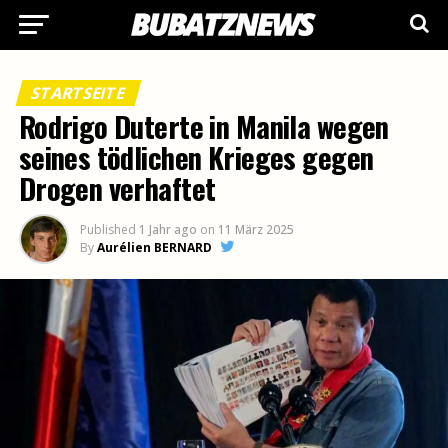
STARTSEITE
Rodrigo Duterte in Manila wegen
seines tödlichen Krieges gegen
Drogen verhaftet
Published
1 Jahr ago
on
11 März 2025
By
Aurélien BERNARD