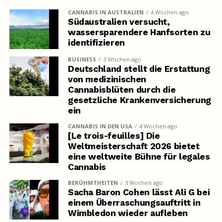
CANNABIS IN AUSTRALIEN
4 Wochen ago
Südaustralien versucht,
wassersparendere Hanfsorten zu
identifizieren
BUSINESS
3 Wochen ago
Deutschland stellt die Erstattung
von medizinischen
Cannabisblüten durch die
gesetzliche Krankenversicherung
ein
CANNABIS IN DEN USA
4 Wochen ago
[Le trois-feuilles] Die
Weltmeisterschaft 2026 bietet
eine weltweite Bühne für legales
Cannabis
BERÜHMTHEITEN
3 Wochen ago
Sacha Baron Cohen lässt Ali G bei
einem Überraschungsauftritt in
Wimbledon wieder aufleben