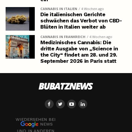
CANNABIS IN ITALIEN
4 Wochen ago
Die italienischen Gerichte
schwächen das Verbot von CBD-
Blüten in Italien weiter ab
CANNABIS IN FRANKREICH
4 Wochen ago
Medizinisches Cannabis: Die
dritte Ausgabe von „Science in
the City“ findet am 28. und 29.
September 2026 in Paris statt
WIEDERSEHEN BEI
NEWS
UND IN ANDEREN