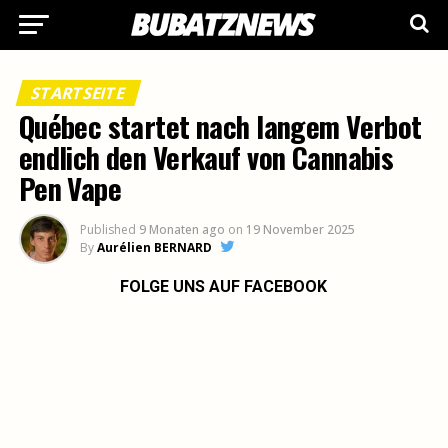
STARTSEITE
Québec startet nach langem Verbot
endlich den Verkauf von Cannabis
Pen Vape
Published
9 Monaten ago
on
19 November 2025
By
Aurélien BERNARD
FOLGE UNS AUF FACEBOOK