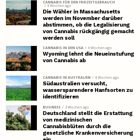
CANNABIS FÜR DEN FREIZEITGEBRAUCH
4 Wochen ago
Die Wähler in Massachusetts
werden im November darüber
abstimmen, ob die Legalisierung
von Cannabis rückgängig gemacht
werden soll
CANNABIS IN DEN USA
4 Wochen ago
Wyoming lehnt die Neueinstufung
von Cannabis ab
CANNABIS IN AUSTRALIEN
4 Wochen ago
Südaustralien versucht,
wassersparendere Hanfsorten zu
identifizieren
BUSINESS
3 Wochen ago
Deutschland stellt die Erstattung
von medizinischen
Cannabisblüten durch die
gesetzliche Krankenversicherung
ein