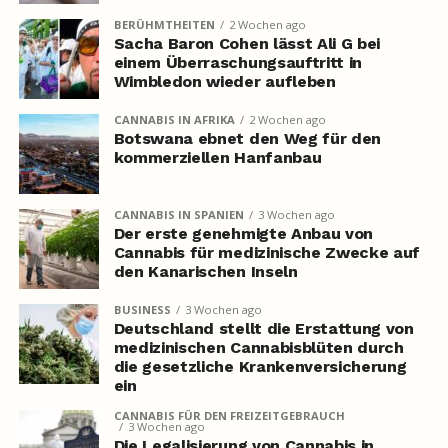
BERÜHMTHEITEN
2 Wochen ago
Sacha Baron Cohen lässt Ali G bei
einem Überraschungsauftritt in
Wimbledon wieder aufleben
CANNABIS IN AFRIKA
2 Wochen ago
Botswana ebnet den Weg für den
kommerziellen Hanfanbau
CANNABIS IN SPANIEN
3 Wochen ago
Der erste genehmigte Anbau von
Cannabis für medizinische Zwecke auf
den Kanarischen Inseln
BUSINESS
3 Wochen ago
Deutschland stellt die Erstattung von
medizinischen Cannabisblüten durch
die gesetzliche Krankenversicherung
ein
CANNABIS FÜR DEN FREIZEITGEBRAUCH
3 Wochen ago
Die Legalisierung von Cannabis in